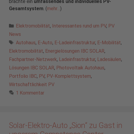
brachte ein
umfassendes und individuelles PV-
Gesamtsystem
. (
mehr…
)
Kategorien
Elektromobilität
,
Interessantes rund um PV
,
PV
News
Schlagwörter
Autohaus
,
E-Auto
,
E-Ladeinfrastruktur
,
E-Mobilität
,
Elektromobilität
,
Energielösungen IBC SOLAR
,
Fachpartner-Netzwerk
,
Ladeinfrastruktur
,
Ladesäulen
,
Lösungen IBC SOLAR
,
Photovoltaik Autohaus
,
Portfolio IBC
,
PV
,
PV-Komplettsystem
,
Wirtschaftlichkeit PV
1 Kommentar
Solar-Elektro-Auto „Sion“ zu Gast in