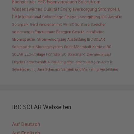
Fachpartner
EEG
Eigenverbrauch
Solarstrom
Wissenswertes
Qualität
Energieversorgung
Strompreis
PV International
Solaranlage
Einspeisevergütung
IBC AeroFix
Solarpark
Geld verdienen mit PV
IBC SolStore
Speicher
solarenergie
Erneuerbare Energien Gesetz
Installation
Stromspeicher
Stromversorgung
Ausbildung IBC SOLAR
Solarspeicher
Montagesystem
Solar
Möhrstedt
Karriere IBC
SOLAR
EEG-Umlage
Portfolio IBC
Solarmarkt
Energiekonzept
Projekt
Partnerschaft
Ausbildung erneuerbare Energien
AeroFix
Solarförderung
Jura Solarpark
Vertrieb und Marketing
Ausbildung
IBC SOLAR Webseiten
Auf Deutsch
Auf Englisch