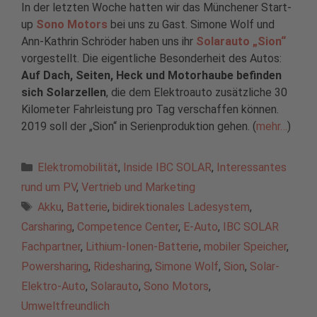
In der letzten Woche hatten wir das Münchener Start-
up
Sono Motors
bei uns zu Gast. Simone Wolf und
Ann-Kathrin Schröder haben uns ihr
Solarauto „Sion“
vorgestellt. Die eigentliche Besonderheit des Autos:
Auf Dach, Seiten, Heck und Motorhaube befinden
sich Solarzellen
, die dem Elektroauto zusätzliche 30
Kilometer Fahrleistung pro Tag verschaffen können.
2019 soll der „Sion“ in Serienproduktion gehen. (
mehr…
)
Kategorien
Elektromobilität
,
Inside IBC SOLAR
,
Interessantes
rund um PV
,
Vertrieb und Marketing
Schlagwörter
Akku
,
Batterie
,
bidirektionales Ladesystem
,
Carsharing
,
Competence Center
,
E-Auto
,
IBC SOLAR
Fachpartner
,
Lithium-Ionen-Batterie
,
mobiler Speicher
,
Powersharing
,
Ridesharing
,
Simone Wolf
,
Sion
,
Solar-
Elektro-Auto
,
Solarauto
,
Sono Motors
,
Umweltfreundlich