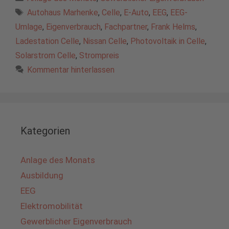
Schlagwörter
Autohaus Marhenke
,
Celle
,
E-Auto
,
EEG
,
EEG-
Umlage
,
Eigenverbrauch
,
Fachpartner
,
Frank Helms
,
Ladestation Celle
,
Nissan Celle
,
Photovoltaik in Celle
,
Solarstrom Celle
,
Strompreis
Kommentar hinterlassen
Kategorien
Anlage des Monats
Ausbildung
EEG
Elektromobilität
Gewerblicher Eigenverbrauch