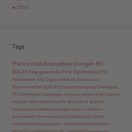
►
2010
Tags
Photovoltaik
Erneuerbare Energien
IBC
SOLAR
Energiewende
PV in Deutschland
PV
Fachpartner
EEG
Eigenverbrauch
Solarstrom
Wissenswertes
Qualität
Energieversorgung
Strompreis
PV International
Solaranlage
Einspeisevergütung
IBC AeroFix
Solarpark
Geld verdienen mit PV
IBC SolStore
Speicher
solarenergie
Erneuerbare Energien Gesetz
Installation
Stromspeicher
Stromversorgung
Ausbildung IBC SOLAR
Solarspeicher
Montagesystem
Solar
Möhrstedt
Karriere IBC
SOLAR
EEG-Umlage
Portfolio IBC
Solarmarkt
Energiekonzept