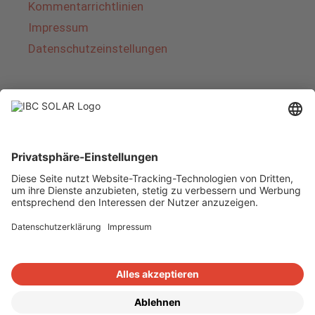
Kommentarrichtlinien
Impressum
Datenschutzeinstellungen
Über IBC SOLAR
IBC SOLAR ist ein führender Fullservice-Anbieter
von Energielösungen und Dienstleistungen im
Bereich Photovoltaik und Speicher. Das
Unternehmen bietet Komplettsysteme an und
deckt das gesamte Spektrum von der Planung
bis zur schlüsselfertigen Übergabe von
Photovoltaik-Anlagen ab. Das Angebot umfasst
Energielösungen für Eigenheime, Gewerbe und
Industrie sowie Solarparks.