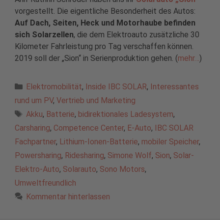
vorgestellt. Die eigentliche Besonderheit des Autos:
Auf Dach, Seiten, Heck und Motorhaube befinden
sich Solarzellen
, die dem Elektroauto zusätzliche 30
Kilometer Fahrleistung pro Tag verschaffen können.
2019 soll der „Sion“ in Serienproduktion gehen. (
mehr…
)
Kategorien
Elektromobilität
,
Inside IBC SOLAR
,
Interessantes
rund um PV
,
Vertrieb und Marketing
Schlagwörter
Akku
,
Batterie
,
bidirektionales Ladesystem
,
Carsharing
,
Competence Center
,
E-Auto
,
IBC SOLAR
Fachpartner
,
Lithium-Ionen-Batterie
,
mobiler Speicher
,
Powersharing
,
Ridesharing
,
Simone Wolf
,
Sion
,
Solar-
Elektro-Auto
,
Solarauto
,
Sono Motors
,
Umweltfreundlich
Kommentar hinterlassen