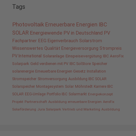
Tags
Photovoltaik
Erneuerbare Energien
IBC
SOLAR
Energiewende
PV in Deutschland
PV
Fachpartner
EEG
Eigenverbrauch
Solarstrom
Wissenswertes
Qualität
Energieversorgung
Strompreis
PV International
Solaranlage
Einspeisevergütung
IBC AeroFix
Solarpark
Geld verdienen mit PV
IBC SolStore
Speicher
solarenergie
Erneuerbare Energien Gesetz
Installation
Stromspeicher
Stromversorgung
Ausbildung IBC SOLAR
Solarspeicher
Montagesystem
Solar
Möhrstedt
Karriere IBC
SOLAR
EEG-Umlage
Portfolio IBC
Solarmarkt
Energiekonzept
Projekt
Partnerschaft
Ausbildung erneuerbare Energien
AeroFix
Solarförderung
Jura Solarpark
Vertrieb und Marketing
Ausbildung