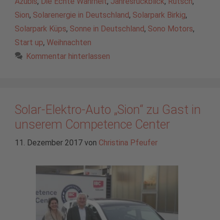
Azubis
,
Die Echte Wahrheit
,
Jahresrückblick
,
Rutsch
,
Sion
,
Solarenergie in Deutschland
,
Solarpark Birkig
,
Solarpark Küps
,
Sonne in Deutschland
,
Sono Motors
,
Start up
,
Weihnachten
Kommentar hinterlassen
Solar-Elektro-Auto „Sion“ zu Gast in
unserem Competence Center
11. Dezember 2017
von
Christina Pfeufer