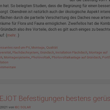
 hat. So belegten Studien, dass die Begrünung für einen besse
sorgt. Obendrein ist natürlich auch der ökologische Aspekt inter
flächen durch die partielle Verschattung des Daches neue arten
äume für Flora und Fauna ermöglichen. Zweifellos hat die Komb
Gründach also ihre Vorteile, doch es gilt auch einiges zu beachte
uf: (
mehr…
)
gorien
ressantes rund um PV
,
Montage
,
Qualität
agwörter
versität
,
Flachdachsystem
,
Gründach
,
Installation Flachdach
,
Montage auf
ch
,
Montagesysteme
,
Photovoltaik
,
Photovoltaikanlage auf Gründach
,
Portf
lation
ommentare
 EJOT Befestigungen bestens gerüs
l 2021
von
IBC SOLAR