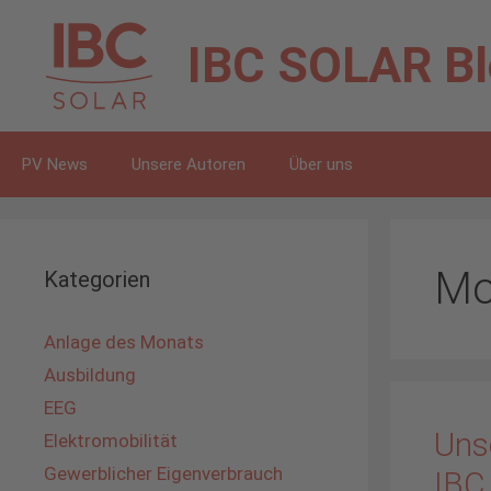
Zum
Inhalt
IBC SOLAR
B
springen
PV News
Unsere Autoren
Über uns
Mo
Kategorien
Anlage des Monats
Ausbildung
EEG
Uns
Elektromobilität
Gewerblicher Eigenverbrauch
IBC