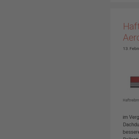
Haft
Aer
13. Febr
Haftreib
im Verg
Dachdu
bessere