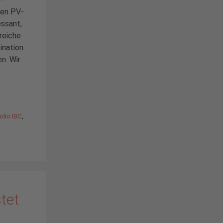
ren PV-
essant,
reiche
ination
n. Wir
olio IBC
,
tet