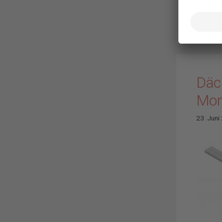
Montag
Komm
Däch
Mon
23. Juni