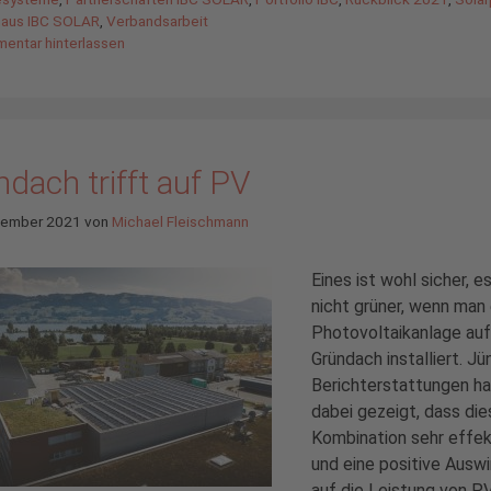
aus IBC SOLAR
,
Verbandsarbeit
entar hinterlassen
dach trifft auf PV
tember 2021
von
Michael Fleischmann
Eines ist wohl sicher, e
nicht grüner, wenn man 
Photovoltaikanlage au
Gründach installiert. J
Berichterstattungen h
dabei gezeigt, dass die
Kombination sehr effekt
und eine positive Ausw
auf die Leistung von P