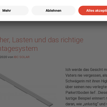
esysteme
,
Partnerschaft
,
Portfolio IBC
,
Qualität
entar hinterlassen
er, Lasten und das richtige
tagesystem
 2020
von
IBC SOLAR
Ich werde das Gesicht m
Vaters nie vergessen, al
Schwägerin mit ihren Hi
über seinen neu verlegte
Parkettboden lief…Dies
lustige Beispiel erinnert
daran, wie „unlustig“ und