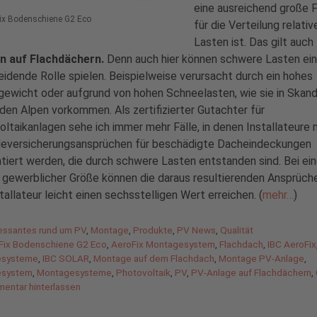
eine ausreichend große 
Fix Bodenschiene G2 Eco
für die Verteilung relativ
Lasten ist. Das gilt auch
n auf Flachdächern.
Denn auch hier können schwere Lasten ei
idende Rolle spielen. Beispielweise verursacht durch ein hohes
gewicht oder aufgrund von hohen Schneelasten, wie sie in Skand
 den Alpen vorkommen. Als zertifizierter Gutachter für
ltaikanlagen sehe ich immer mehr Fälle, in denen Installateure 
eversicherungsansprüchen für beschädigte Dacheindeckungen
tiert werden, die durch schwere Lasten entstanden sind. Bei ei
 gewerblicher Größe können die daraus resultierenden Ansprüc
tallateur leicht einen sechsstelligen Wert erreichen. (
mehr…
)
gorien
ressantes rund um PV
,
Montage
,
Produkte
,
PV News
,
Qualität
agwörter
Fix Bodenschiene G2 Eco
,
AeroFix Montagesystem
,
Flachdach
,
IBC AeroFix
esysteme
,
IBC SOLAR
,
Montage auf dem Flachdach
,
Montage PV-Anlage
,
esystem
,
Montagesysteme
,
Photovoltaik
,
PV
,
PV-Anlage auf Flachdächern
,
entar hinterlassen