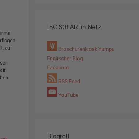
IBC SOLAR im Netz
inmal
rflogen.
t, auf
Broschürenkiosk Yumpu
Englischer Blog
esen
Facebook
 in
ben.
RSS Feed
YouTube
Blogroll
park
,