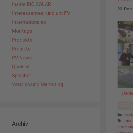
Inside IBC SOLAR
23. Dez
Interessantes rund um PV
Internationales
Montage
Produkte
Projekte
PV News
Qualität
Speicher
Vertrieb und Marketing
Kate
Insi
Schl
Erne
Archiv
Internat
Montag