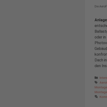
Die Aero
Anlage
entsche
Ballast
oder in
Photovo
Gebäud
konfron
Dach in
den Ins
Kate
Inte
Schl
Aero
Montag
Montag
Komm