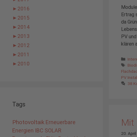
Modulen
►
2016
Ertrag 
►
2015
da Grün
►
2014
Lebensr
►
2013
PV und 
klären a
►
2012
►
2011
Kate
Inte
►
2010
Schl
Biodi
Flachda
PV Instal
38 K
Tags
Mit
Photovoltaik
Erneuerbare
Energien
IBC SOLAR
20. Apri