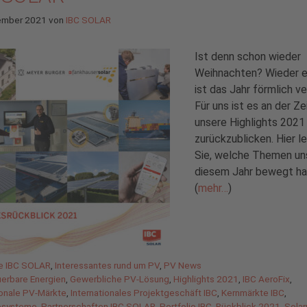
ember 2021
von
IBC SOLAR
Ist denn schon wieder
Weihnachten? Wieder e
ist das Jahr förmlich ve
Für uns ist es an der Zei
unsere Highlights 2021
zurückzublicken. Hier l
Sie, welche Themen uns
diesem Jahr bewegt ha
(
mehr…
)
gorien
de IBC SOLAR
,
Interessantes rund um PV
,
PV News
agwörter
uerbare Energien
,
Gewerbliche PV-Lösung
,
Highlights 2021
,
IBC AeroFix
,
ionale PV-Märkte
,
Internationales Projektgeschäft IBC
,
Kernmärkte IBC
,
esysteme
,
Partnerschaften IBC SOLAR
,
Portfolio IBC
,
Rückblick 2021
,
Solar