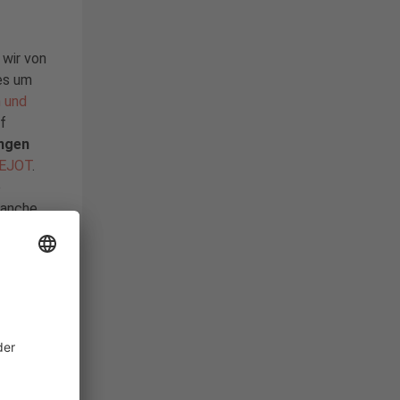
 wir von
es um
 und
f
ungen
EJOT
.
e
anche,
ösungen
IBC
aus dem
fen und
tellen.