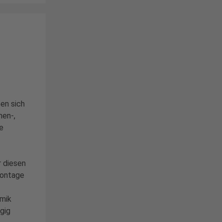
en sich
men-,
e
r diesen
Montage
mik
gig