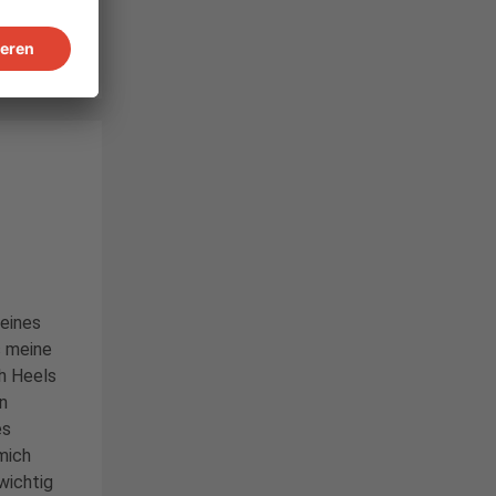
eines
s meine
gh Heels
n
es
 mich
 wichtig