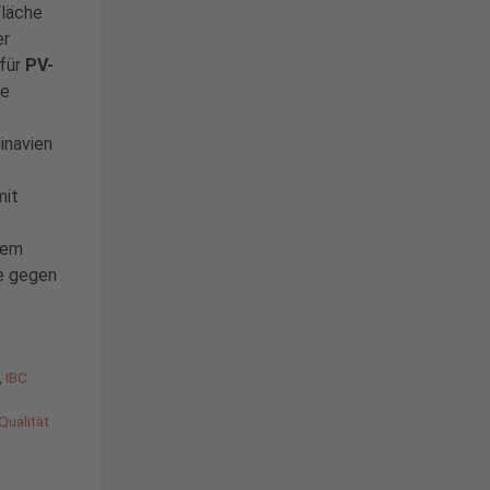
Fläche
er
 für
PV-
ne
inavien
mit
nem
he gegen
,
IBC
Qualität