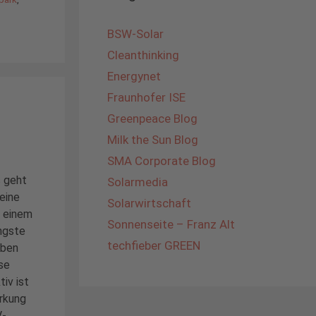
BSW-Solar
Cleanthinking
Energynet
Fraunhofer ISE
Greenpeace Blog
Milk the Sun Blog
SMA Corporate Blog
s geht
Solarmedia
eine
Solarwirtschaft
f einem
Sonnenseite – Franz Alt
üngste
techfieber GREEN
aben
se
iv ist
irkung
V-