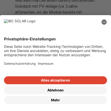
Was kann man bei einem bereits bestehenden
Gründach mit PV-Anlage (ca. 3Jahre
alt)machen, wo die Module bereits mit
starkem Bewuchs abgedeckt werden.
(wirklich starkem Fremdbewuchs
Hier gibt es nirgends Erfahrungen, auch
Gärtner in der Umgebung sind hier ratlos!
Haben Sie diesbezüglich Tipps.
Markus Köngeter
8. Juli 2024 um 17:03 Uhr
Guten Tag,