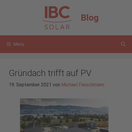
Zum
Inhalt
Blog
springen
Menü
Gründach trifft auf PV
19. September 2021
von
Michael Fleischmann