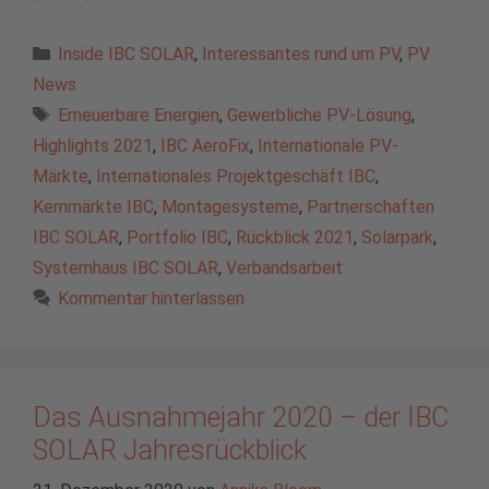
Kategorien
Inside IBC SOLAR
,
Interessantes rund um PV
,
PV
News
Schlagwörter
Erneuerbare Energien
,
Gewerbliche PV-Lösung
,
Highlights 2021
,
IBC AeroFix
,
Internationale PV-
Märkte
,
Internationales Projektgeschäft IBC
,
Kernmärkte IBC
,
Montagesysteme
,
Partnerschaften
IBC SOLAR
,
Portfolio IBC
,
Rückblick 2021
,
Solarpark
,
Systemhaus IBC SOLAR
,
Verbandsarbeit
Kommentar hinterlassen
Das Ausnahmejahr 2020 – der IBC
SOLAR Jahresrückblick