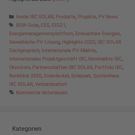
Kategorien
Inside IBC SOLAR
,
Produkte
,
Projekte
,
PV News
Schlagwörter
BSW-Solar
,
CES
,
EEG21
,
Energiemanagementplattform
,
Erneuerbare Energien
,
Gewerbliche PV-Lösung
,
Highlights 2020
,
IBC SOLAR
Dachgespräch
,
Internationale PV-Märkte
,
Internationales Projektgeschäft IBC
,
Kernmärkte IBC
,
Ökostrom
,
Partnerschaften IBC SOLAR
,
Portfolio IBC
,
Rückblick 2020
,
Solardeckel
,
Solarpark
,
Systemhaus
IBC SOLAR
,
Verbandsarbeit
Kommentar hinterlassen
Kategorien