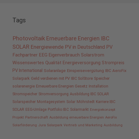
Tags
Photovoltaik
Erneuerbare Energien
IBC
SOLAR
Energiewende
PV in Deutschland
PV
Fachpartner
EEG
Eigenverbrauch
Solarstrom
Wissenswertes
Qualität
Energieversorgung
Strompreis
PV International
Solaranlage
Einspeisevergütung
IBC AeroFix
Solarpark
Geld verdienen mit PV
IBC SolStore
Speicher
solarenergie
Erneuerbare Energien Gesetz
Installation
Stromspeicher
Stromversorgung
Ausbildung IBC SOLAR
Solarspeicher
Montagesystem
Solar
Möhrstedt
Karriere IBC
SOLAR
EEG-Umlage
Portfolio IBC
Solarmarkt
Energiekonzept
Projekt
Partnerschaft
Ausbildung erneuerbare Energien
AeroFix
Solarförderung
Jura Solarpark
Vertrieb und Marketing
Ausbildung