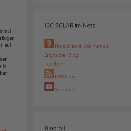
IBC SOLAR im Netz
inmal
rflogen.
t, auf
Broschürenkiosk Yumpu
Englischer Blog
esen
Facebook
 in
ben.
RSS Feed
YouTube
Blogroll
park
,