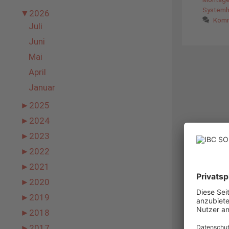
Systemh
▼
2026
Komm
Juli
Juni
Mai
April
Januar
►
2025
►
2024
►
2023
►
2022
►
2021
►
2020
►
2019
►
2018
►
2017