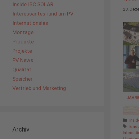
Inside IBC SOLAR
23. Dez
Interessantes rund um PV
Internationales
Montage
Produkte
Projekte
PV News
Qualität
Speicher
Vertrieb und Marketing
Kate
Insi
Schl
Erne
Archiv
Internat
Montag