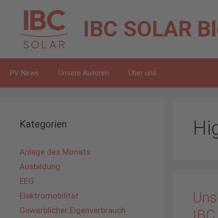
Zum
Inhalt
IBC SOLAR
B
springen
PV News
Unsere Autoren
Über uns
Hi
Kategorien
Anlage des Monats
Ausbildung
EEG
Uns
Elektromobilität
Gewerblicher Eigenverbrauch
IBC