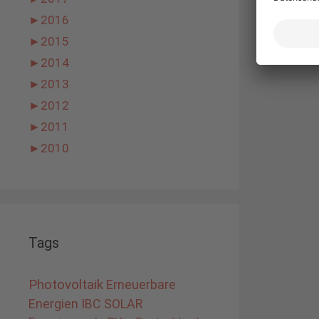
►
2016
►
2015
►
2014
►
2013
►
2012
►
2011
►
2010
Tags
Photovoltaik
Erneuerbare
Energien
IBC SOLAR