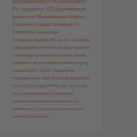
Energiewende
PV in Deutschland
PV
Fachpartner
EEG
Eigenverbrauch
Solarstrom
Wissenswertes
Qualität
Energieversorgung
Strompreis
PV
International
Solaranlage
Einspeisevergütung
IBC AeroFix
Solarpark
Geld verdienen mit PV
IBC SolStore
Speicher
solarenergie
Erneuerbare Energien Gesetz
Installation
Stromspeicher
Stromversorgung
Ausbildung IBC SOLAR
Solarspeicher
Montagesystem
Solar
Möhrstedt
Karriere IBC
SOLAR
EEG-Umlage
Portfolio IBC
Solarmarkt
Energiekonzept
Projekt
Partnerschaft
Ausbildung erneuerbare Energien
AeroFix
Solarförderung
Jura Solarpark
Vertrieb und
Marketing
Ausbildung