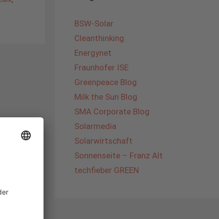
BSW-Solar
Cleanthinking
Energynet
Fraunhofer ISE
Greenpeace Blog
Milk the Sun Blog
SMA Corporate Blog
Solarmedia
Solarwirtschaft
Sonnenseite – Franz Alt
techfieber GREEN