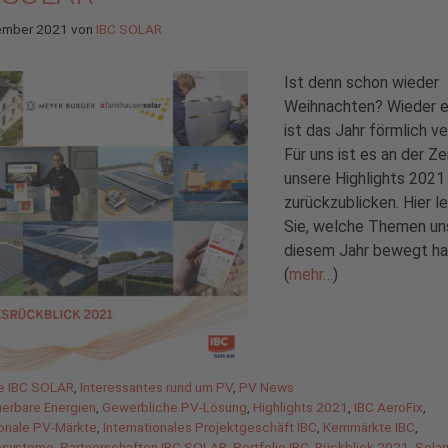
ember 2021
von
IBC SOLAR
Ist denn schon wieder
Weihnachten? Wieder e
ist das Jahr förmlich ve
Für uns ist es an der Zei
unsere Highlights 2021
zurückzublicken. Hier l
Sie, welche Themen uns
diesem Jahr bewegt ha
(
mehr…
)
gorien
de IBC SOLAR
,
Interessantes rund um PV
,
PV News
agwörter
uerbare Energien
,
Gewerbliche PV-Lösung
,
Highlights 2021
,
IBC AeroFix
,
ionale PV-Märkte
,
Internationales Projektgeschäft IBC
,
Kernmärkte IBC
,
esysteme
,
Partnerschaften IBC SOLAR
,
Portfolio IBC
,
Rückblick 2021
,
Solar