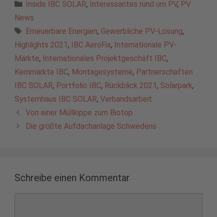
Kategorien
Inside IBC SOLAR
,
Interessantes rund um PV
,
PV
News
Schlagwörter
Erneuerbare Energien
,
Gewerbliche PV-Lösung
,
Highlights 2021
,
IBC AeroFix
,
Internationale PV-
Märkte
,
Internationales Projektgeschäft IBC
,
Kernmärkte IBC
,
Montagesysteme
,
Partnerschaften
IBC SOLAR
,
Portfolio IBC
,
Rückblick 2021
,
Solarpark
,
Systemhaus IBC SOLAR
,
Verbandsarbeit
Von einer Müllkippe zum Biotop
Die größte Aufdachanlage Schwedens
Schreibe einen Kommentar
Kommentar