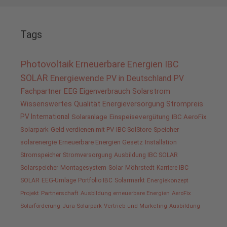
Tags
Photovoltaik
Erneuerbare Energien
IBC
SOLAR
Energiewende
PV in Deutschland
PV
Fachpartner
EEG
Eigenverbrauch
Solarstrom
Wissenswertes
Qualität
Energieversorgung
Strompreis
PV International
Solaranlage
Einspeisevergütung
IBC AeroFix
Solarpark
Geld verdienen mit PV
IBC SolStore
Speicher
solarenergie
Erneuerbare Energien Gesetz
Installation
Stromspeicher
Stromversorgung
Ausbildung IBC SOLAR
Solarspeicher
Montagesystem
Solar
Möhrstedt
Karriere IBC
SOLAR
EEG-Umlage
Portfolio IBC
Solarmarkt
Energiekonzept
Projekt
Partnerschaft
Ausbildung erneuerbare Energien
AeroFix
Solarförderung
Jura Solarpark
Vertrieb und Marketing
Ausbildung