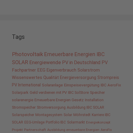
Tags
Photovoltaik
Erneuerbare Energien
IBC
SOLAR
Energiewende
PV in Deutschland
PV
Fachpartner
EEG
Eigenverbrauch
Solarstrom
Wissenswertes
Qualität
Energieversorgung
Strompreis
PV International
Solaranlage
Einspeisevergütung
IBC AeroFix
Solarpark
Geld verdienen mit PV
IBC SolStore
Speicher
solarenergie
Erneuerbare Energien Gesetz
Installation
Stromspeicher
Stromversorgung
Ausbildung IBC SOLAR
Solarspeicher
Montagesystem
Solar
Möhrstedt
Karriere IBC
SOLAR
EEG-Umlage
Portfolio IBC
Solarmarkt
Energiekonzept
Projekt
Partnerschaft
Ausbildung erneuerbare Energien
AeroFix