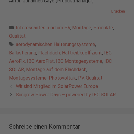
Autor: Johannes Cayé (Produktmanager)
Drucken
Kategorien
Interessantes rund um PV
,
Montage
,
Produkte
,
Qualität
Schlagwörter
aerodynamischen Halterungssysteme
,
Ballastierung
,
Flachdach
,
Haftreibkoeffizient
,
IBC
AeroFix
,
IBC AeroFlat
,
IBC Montagesysteme
,
IBC
SOLAR
,
Montage auf dem Flachdach
,
Montagesysteme
,
Photovoltaik
,
PV
,
Qualität
Wir sind Mitglied im SolarPower Europe
Sungrow Power Days – powered by IBC SOLAR
Schreibe einen Kommentar