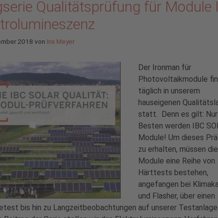
serie Qualitätsprüfung für Module II
ktrolumineszenz
ember 2018
von
Iris Meyer
Der Ironman für
Photovoltaikmodule fi
täglich in unserem
hauseigenen Qualitätsl
statt. Denn es gilt: Nur
Besten werden IBC SO
Module! Um dieses Prä
zu erhalten, müssen die
Module eine Reihe von
Härttests bestehen,
angefangen bei Klima
und Flasher, über einen
test bis hin zu Langzeitbeobachtungen auf unserer Testanlage