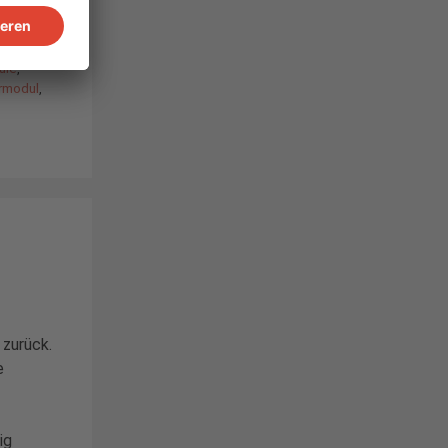
r
,
IBC
ule
,
rmodul
,
 zurück.
e
ig