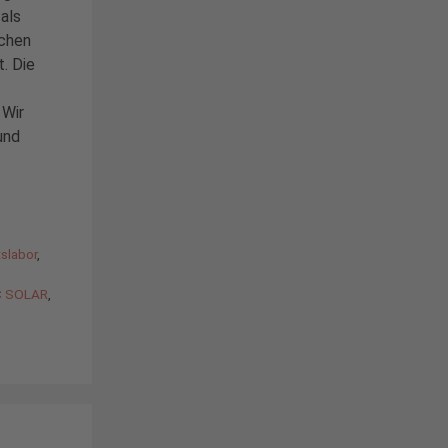
 als
ichen
. Die
 Wir
und
tslabor
,
BC SOLAR
,