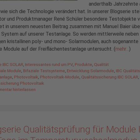
anderthalb Jahrzehnte a
 wie sich die Technologie verändert hat. In unserer Blogserie stel
tor und Produktmanager René Schüler besondere Testobjekte v
et in unserem neuesten Beitrag zusammen mit Manuel Baier übe
 System auf unserer Testanlage. So werden mittlerweile neben
gen kristallinen poly- und mono- Solarmodulen, auch sogenannte
le Module auf der Freiflächentestanlage untersucht. (
mehr…
)
gorien
de IBC SOLAR
,
Interessantes rund um PV
,
Produkte
,
Qualität
agwörter
ziale Module
,
Bifaziale Testsysteme
,
Entwicklung Solarmodule
,
IBC Qualitäts
anlage
,
Photovoltaik
,
Photovoltaik-Module
,
Qualitätssicherung IBC SOLAR
,
ssicherung Photovoltaik
entar hinterlassen
serie Qualitätsprüfung für Module 