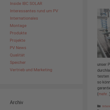
Inside IBC SOLAR
Interessantes rund um PV
Internationales
Montage
Produkte
Projekte
PV News
Qualität
Speicher
unser P
Vertrieb und Marketing
durchla
testen
so könn
garanti
(
mehr…
Archiv
Kate
Inte