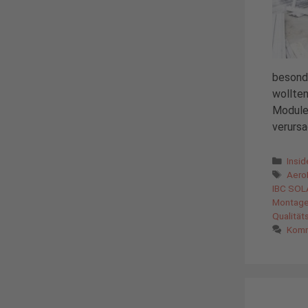
besond
wollte
Module
verursa
Kate
Insi
Schl
Aero
IBC SOL
Montag
Qualität
Komm