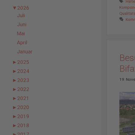
Schl
Halt
Kompon
▼
2026
Qualitä
Juli
Komm
Juni
Mai
April
Januar
Bes
►
2025
Bif
►
2024
19. Nov
►
2023
►
2022
►
2021
►
2020
►
2019
►
2018
►
2017