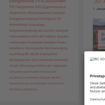
50 
Energiewende
PV in Deutschland
PV
Fachpartner
EEG
Eigenverbrauch
7. Janua
Solarstrom
Wissenswertes
Qualität
Energieversorgung
Strompreis
PV
International
Solaranlage
Einspeisevergütung
IBC AeroFix
Solarpark
Geld verdienen mit PV
IBC SolStore
Speicher
solarenergie
Erneuerbare Energien Gesetz
Installation
Stromspeicher
Stromversorgung
Ausbildung IBC SOLAR
Solarspeicher
Montagesystem
Solar
Möhrstedt
Karriere IBC
SOLAR
EEG-Umlage
Portfolio IBC
Solarmarkt
Energiekonzept
Projekt
Partnerschaft
Ausbildung erneuerbare Energien
AeroFix
Solarförderung
Jura Solarpark
Vertrieb und
Feuchte
Marketing
Ausbildung
vierten
Klimaka