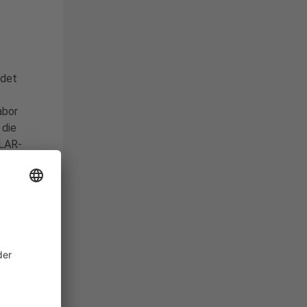
ndet
abor
 die
LAR-
dikat
kammer
. Im
unseren