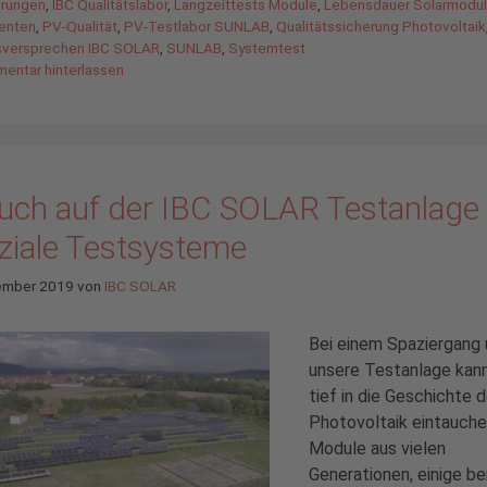
agwörter
erungen
,
IBC Qualitätslabor
,
Langzeittests Module
,
Lebensdauer Solarmodu
enten
,
PV-Qualität
,
PV-Testlabor SUNLAB
,
Qualitätssicherung Photovoltaik
tsversprechen IBC SOLAR
,
SUNLAB
,
Systemtest
entar hinterlassen
uch auf der IBC SOLAR Testanlage 
aziale Testsysteme
ember 2019
von
IBC SOLAR
Bei einem Spaziergang 
unsere Testanlage kan
tief in die Geschichte d
Photovoltaik eintauche
Module aus vielen
Generationen, einige be