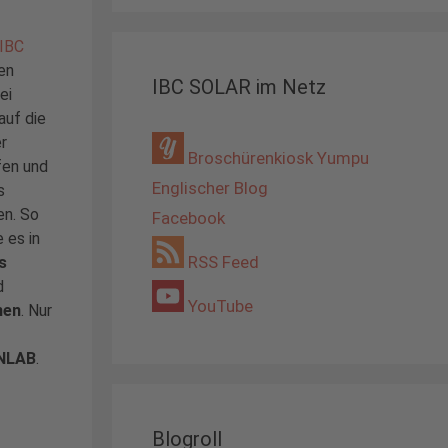
IBC
en
IBC SOLAR im Netz
ei
auf die
r
Broschürenkiosk Yumpu
fen und
Englischer Blog
s
en. So
Facebook
 es in
RSS Feed
s
d
YouTube
men
. Nur
UNLAB
.
Blogroll