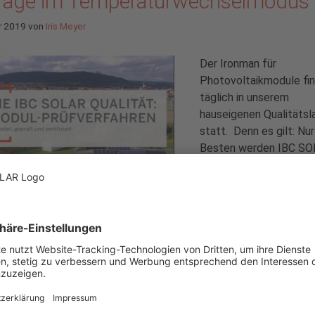
Tage im Temperaturwechselmodus
r 2019
von
Iris Meyer
Der Ironman für
Photovoltaikmodule fi
täglich in unserem
hauseigenen Qualitätsl
statt. Denn es gilt: Nur
Besten werden IBC SO
Module! Um dieses Prä
zu erhalten, müssen die
Module eine Reihe von
Härtetests bestehen,
angefangen bei Klima
und Flasher, über einen
test bis hin zu Langzeitbeobachtungen auf unserer Testanlage
 Beitrag der Serie stellen wir die Temperaturwechselprüfung in 
mmern vor. (
mehr…
)