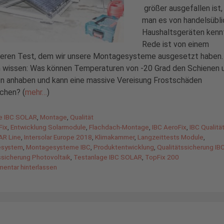
größer ausgefallen ist,
man es von handelsübl
Haushaltsgeräten kennt
Rede ist von einem
eren Test, dem wir unsere Montagesysteme ausgesetzt haben.
n wissen: Was können Temperaturen von -20 Grad den Schienen 
n anhaben und kann eine massive Vereisung Frostschäden
chen? (
mehr…
)
gorien
de IBC SOLAR
,
Montage
,
Qualität
agwörter
Fix
,
Entwicklung Solarmodule
,
Flachdach-Montage
,
IBC AeroFix
,
IBC Qualitä
AR Line
,
Intersolar Europe 2018
,
Klimakammer
,
Langzeittests Module
,
esystem
,
Montagesysteme IBC
,
Produktentwicklung
,
Qualitätssicherung I
ssicherung Photovoltaik
,
Testanlage IBC SOLAR
,
TopFix 200
entar hinterlassen