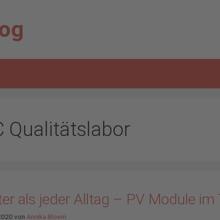
log
C Qualitätslabor
er als jeder Alltag – PV Module im
 2020
von
Annika Bloem