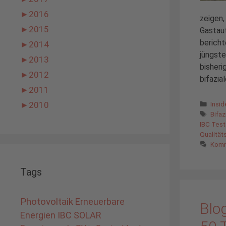
►
2016
zeigen,
►
2015
Gastau
bericht
►
2014
jüngste
►
2013
bisheri
►
2012
bifazia
►
2011
Kate
Insi
►
2010
Schl
Bifa
IBC Test
Qualität
Komm
Tags
Photovoltaik
Erneuerbare
Blog
Energien
IBC SOLAR