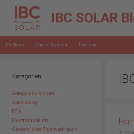
Zum
Inhalt
IBC SOLAR
B
springen
PV News
Unsere Autoren
Über uns
IB
Kategorien
Anlage des Monats
Ausbildung
EEG
Härt
Elektromobilität
Gewerblicher Eigenverbrauch
31. Juli