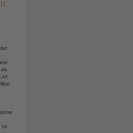
I:
ndet
abor
 die
LAR-
dikat
kammer
. Im