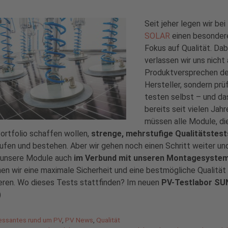
Seit jeher legen wir bei
SOLAR
einen besonder
Fokus auf Qualität. Dab
verlassen wir uns nicht 
Produktversprechen de
Hersteller, sondern prü
testen selbst – und da
bereits seit vielen Jahr
müssen alle Module, die
ortfolio schaffen wollen,
strenge, mehrstufige Qualitätstest
ufen und bestehen. Aber wir gehen noch einen Schritt weiter un
 unsere Module auch
im Verbund mit unseren Montagesyste
en wir eine maximale Sicherheit und eine bestmögliche Qualität
eren. Wo dieses Tests stattfinden? Im neuen
PV-Testlabor S
)
gorien
ressantes rund um PV
,
PV News
,
Qualität