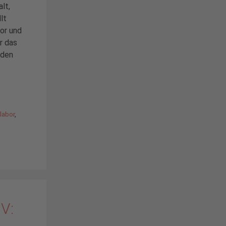
lt,
lt
or und
r das
 den
labor
,
IV: