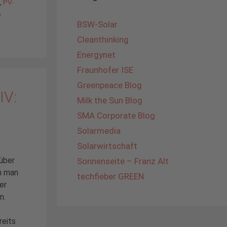
l
,
PV-
,
BSW-Solar
Cleanthinking
Energynet
Fraunhofer ISE
Greenpeace Blog
IV:
Milk the Sun Blog
SMA Corporate Blog
Solarmedia
Solarwirtschaft
über
Sonnenseite – Franz Alt
n man
techfieber GREEN
er
n.
reits