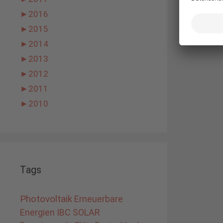
►
2016
►
2015
►
2014
►
2013
►
2012
►
2011
►
2010
Tags
Photovoltaik
Erneuerbare
Energien
IBC SOLAR