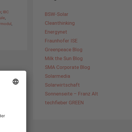
r
,
IBC
BSW-Solar
ule
,
Cleanthinking
rmodul
,
Energynet
Fraunhofer ISE
Greenpeace Blog
Milk the Sun Blog
SMA Corporate Blog
Solarmedia
Solarwirtschaft
Sonnenseite – Franz Alt
techfieber GREEN