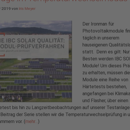
r 2019
von
Iris Meyer
Der Ironman für
Photovoltaikmodule fi
täglich in unserem
hauseigenen Qualitätsl
statt. Denn es gilt: Nur
Besten werden IBC SO
Module! Um dieses Prä
zu erhalten, müssen die
Module eine Reihe von
Härtetests bestehen,
angefangen bei Klima
und Flasher, über einen
test bis hin zu Langzeitbeobachtungen auf unserer Testanlage
 Beitrag der Serie stellen wir die Temperaturwechselprüfung in 
mmern vor. (
mehr…
)