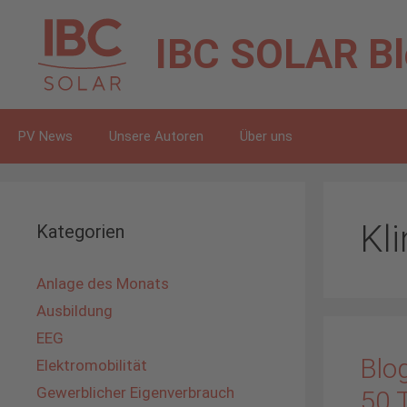
Zum
Inhalt
IBC SOLAR
B
springen
PV News
Unsere Autoren
Über uns
Kl
Kategorien
Anlage des Monats
Ausbildung
EEG
Blog
Elektromobilität
Gewerblicher Eigenverbrauch
50 