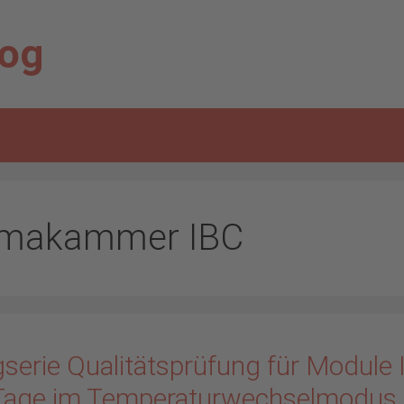
log
imakammer IBC
serie Qualitätsprüfung für Module 
Tage im Temperaturwechselmodus