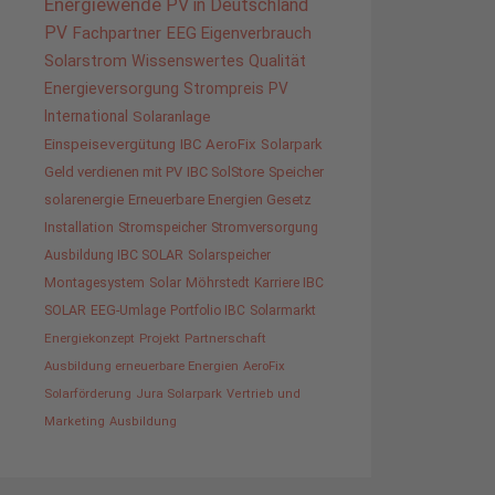
Energiewende
PV in Deutschland
PV
Fachpartner
EEG
Eigenverbrauch
Solarstrom
Wissenswertes
Qualität
Energieversorgung
Strompreis
PV
International
Solaranlage
Einspeisevergütung
IBC AeroFix
Solarpark
Geld verdienen mit PV
IBC SolStore
Speicher
solarenergie
Erneuerbare Energien Gesetz
Installation
Stromspeicher
Stromversorgung
Ausbildung IBC SOLAR
Solarspeicher
Montagesystem
Solar
Möhrstedt
Karriere IBC
SOLAR
EEG-Umlage
Portfolio IBC
Solarmarkt
Energiekonzept
Projekt
Partnerschaft
Ausbildung erneuerbare Energien
AeroFix
Solarförderung
Jura Solarpark
Vertrieb und
Marketing
Ausbildung