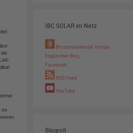
IBC SOLAR im Netz
ndet
abor
Broschürenkiosk Yumpu
 die
Englischer Blog
LAR-
Facebook
dikat
RSS Feed
YouTube
kammer
. Im
unseren
Blogroll