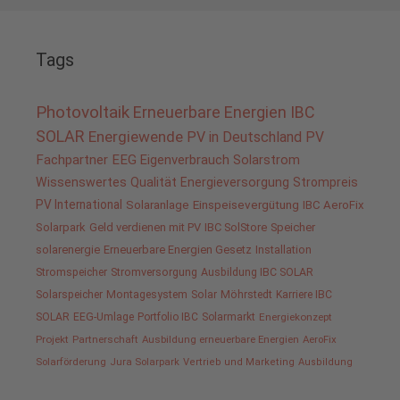
Tags
Photovoltaik
Erneuerbare Energien
IBC
SOLAR
Energiewende
PV in Deutschland
PV
Fachpartner
EEG
Eigenverbrauch
Solarstrom
Wissenswertes
Qualität
Energieversorgung
Strompreis
PV International
Solaranlage
Einspeisevergütung
IBC AeroFix
Solarpark
Geld verdienen mit PV
IBC SolStore
Speicher
solarenergie
Erneuerbare Energien Gesetz
Installation
Stromspeicher
Stromversorgung
Ausbildung IBC SOLAR
Solarspeicher
Montagesystem
Solar
Möhrstedt
Karriere IBC
SOLAR
EEG-Umlage
Portfolio IBC
Solarmarkt
Energiekonzept
Projekt
Partnerschaft
Ausbildung erneuerbare Energien
AeroFix
Solarförderung
Jura Solarpark
Vertrieb und Marketing
Ausbildung