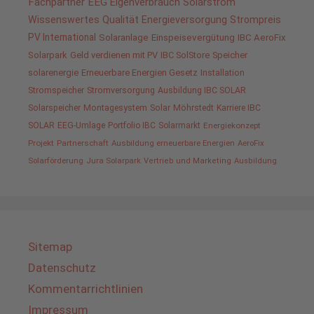
Fachpartner
EEG
Eigenverbrauch
Solarstrom
Wissenswertes
Qualität
Energieversorgung
Strompreis
PV International
Solaranlage
Einspeisevergütung
IBC AeroFix
Solarpark
Geld verdienen mit PV
IBC SolStore
Speicher
solarenergie
Erneuerbare Energien Gesetz
Installation
Stromspeicher
Stromversorgung
Ausbildung IBC SOLAR
Solarspeicher
Montagesystem
Solar
Möhrstedt
Karriere IBC
SOLAR
EEG-Umlage
Portfolio IBC
Solarmarkt
Energiekonzept
Projekt
Partnerschaft
Ausbildung erneuerbare Energien
AeroFix
Solarförderung
Jura Solarpark
Vertrieb und Marketing
Ausbildung
Sitemap
Datenschutz
Kommentarrichtlinien
Impressum