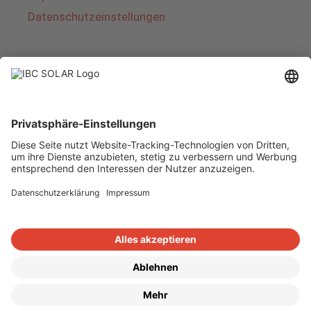
Datenschutzeinstellungen
Über IBC SOLAR
IBC SOLAR ist ein führender Fullservice-Anbieter
von Energielösungen und Dienstleistungen im
Bereich Photovoltaik und Speicher. Das
Unternehmen bietet Komplettsysteme an und
deckt das gesamte Spektrum von der Planung
bis zur schlüsselfertigen Übergabe von
Photovoltaik-Anlagen ab. Das Angebot umfasst
Energielösungen für Eigenheime, Gewerbe und
Industrie sowie Solarparks.
Copyright © 2026
·
GeneratePress
·
IBC SOLAR AG
·
WordPress