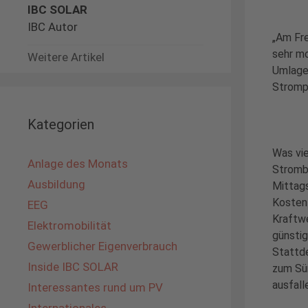
IBC SOLAR
IBC Autor
„Am Fre
sehr mo
Weitere Artikel
Umlage 
Stromp
Kategorien
Was vie
Anlage des Monats
Strombö
Ausbildung
Mittags
Kosten 
EEG
Kraftwe
Elektromobilität
günstig
Gewerblicher Eigenverbrauch
Stattde
Inside IBC SOLAR
zum Sü
ausfalle
Interessantes rund um PV