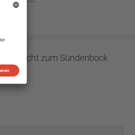
armarkt
,
Strompreis
bare nicht zum Sündenbock