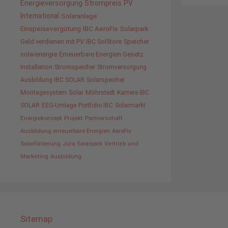
Energieversorgung
Strompreis
PV
International
Solaranlage
Einspeisevergütung
IBC AeroFix
Solarpark
Geld verdienen mit PV
IBC SolStore
Speicher
solarenergie
Erneuerbare Energien Gesetz
Installation
Stromspeicher
Stromversorgung
Ausbildung IBC SOLAR
Solarspeicher
Montagesystem
Solar
Möhrstedt
Karriere IBC
SOLAR
EEG-Umlage
Portfolio IBC
Solarmarkt
Energiekonzept
Projekt
Partnerschaft
Ausbildung erneuerbare Energien
AeroFix
Solarförderung
Jura Solarpark
Vertrieb und
Marketing
Ausbildung
Sitemap