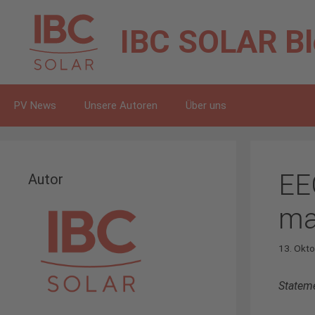
Zum
Inhalt
IBC SOLAR
B
springen
PV News
Unsere Autoren
Über uns
EE
Autor
ma
13. Okt
Statem