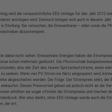
itag wird die voraussichtliche EEG-Umlage für das Jahr 2012 
derat ansteigen wird. Dennoch bringen sich auch in diesem Jahr 
in Stellung. Sie versuchen, die Erneuerbaren – allen voran die Ph
reistreiber abzustempeln.
le dabei nicht sehen: Erneuerbare Energien haben die Strompreis
rse schon mehrmals gedrückt. Die Photovoltaik beispielsweise 
stunden, also der Zeit des teuren Spitzenlaststroms, einen ele
zu senken. Wenn viel PV-Strom ins Netz eingespeist wird, könn
rke abgeschaltet werden. Die Folge: Der Strompreis sinkt, die 
 einkaufen. Diesen Preisvorteil geben sie jedoch nicht an die Ver
ssen erhöhen sie sogar oftmals die Strompreise und machen di
ndenbock. Wer also denkt, ohne EEG-Umlage würde auch die Str
n, der irrt.