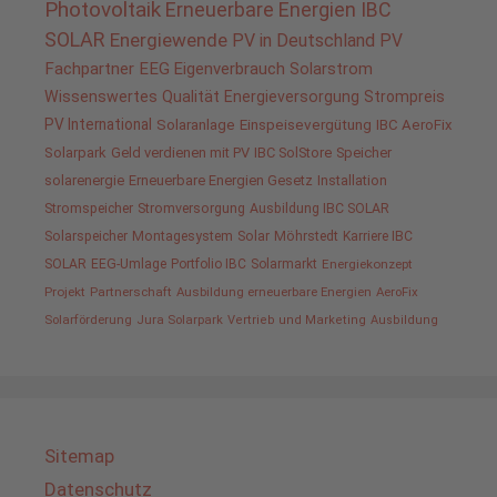
Photovoltaik
Erneuerbare Energien
IBC
SOLAR
Energiewende
PV in Deutschland
PV
Fachpartner
EEG
Eigenverbrauch
Solarstrom
Wissenswertes
Qualität
Energieversorgung
Strompreis
PV International
Solaranlage
Einspeisevergütung
IBC AeroFix
Solarpark
Geld verdienen mit PV
IBC SolStore
Speicher
solarenergie
Erneuerbare Energien Gesetz
Installation
Stromspeicher
Stromversorgung
Ausbildung IBC SOLAR
Solarspeicher
Montagesystem
Solar
Möhrstedt
Karriere IBC
SOLAR
EEG-Umlage
Portfolio IBC
Solarmarkt
Energiekonzept
Projekt
Partnerschaft
Ausbildung erneuerbare Energien
AeroFix
Solarförderung
Jura Solarpark
Vertrieb und Marketing
Ausbildung
Sitemap
Datenschutz