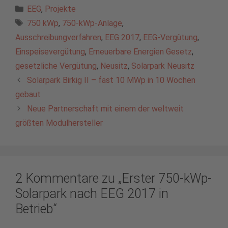
Kategorien
EEG
,
Projekte
Schlagwörter
750 kWp
,
750-kWp-Anlage
,
Ausschreibungverfahren
,
EEG 2017
,
EEG-Vergütung
,
Einspeisevergütung
,
Erneuerbare Energien Gesetz
,
gesetzliche Vergütung
,
Neusitz
,
Solarpark Neusitz
Solarpark Birkig II – fast 10 MWp in 10 Wochen
gebaut
Neue Partnerschaft mit einem der weltweit
größten Modulhersteller
2 Kommentare zu „Erster 750-kWp-
Solarpark nach EEG 2017 in
Betrieb“