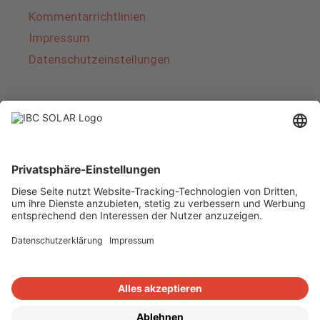
Kommentarrichtlinien
Impressum
Datenschutzeinstellungen
Über IBC SOLAR
IBC SOLAR ist ein führender Fullservice-Anbieter
von Energielösungen und Dienstleistungen im
Bereich Photovoltaik und Speicher. Das
Unternehmen bietet Komplettsysteme an und
deckt das gesamte Spektrum von der Planung
bis zur schlüsselfertigen Übergabe von
Photovoltaik-Anlagen ab. Das Angebot umfasst
Energielösungen für Eigenheime, Gewerbe und
Industrie sowie Solarparks.