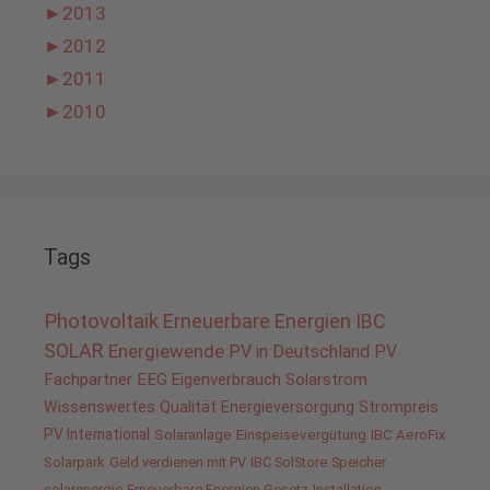
►
2013
►
2012
►
2011
►
2010
Tags
Photovoltaik
Erneuerbare Energien
IBC
SOLAR
Energiewende
PV in Deutschland
PV
Fachpartner
EEG
Eigenverbrauch
Solarstrom
Wissenswertes
Qualität
Energieversorgung
Strompreis
PV International
Solaranlage
Einspeisevergütung
IBC AeroFix
Solarpark
Geld verdienen mit PV
IBC SolStore
Speicher
solarenergie
Erneuerbare Energien Gesetz
Installation