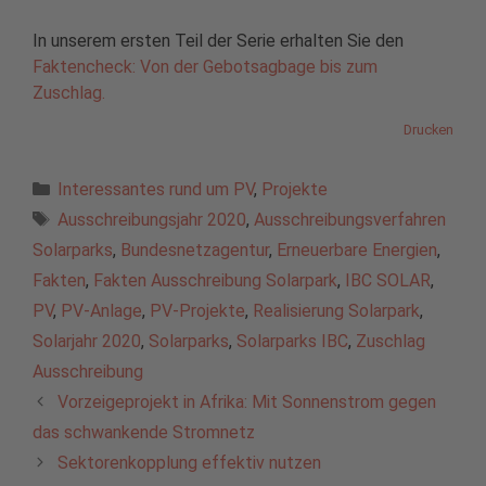
In unserem ersten Teil der Serie erhalten Sie den
Faktencheck: Von der Gebotsagbage bis zum
Zuschlag.
Drucken
Kategorien
Interessantes rund um PV
,
Projekte
Schlagwörter
Ausschreibungsjahr 2020
,
Ausschreibungsverfahren
Solarparks
,
Bundesnetzagentur
,
Erneuerbare Energien
,
Fakten
,
Fakten Ausschreibung Solarpark
,
IBC SOLAR
,
PV
,
PV-Anlage
,
PV-Projekte
,
Realisierung Solarpark
,
Solarjahr 2020
,
Solarparks
,
Solarparks IBC
,
Zuschlag
Ausschreibung
Vorzeigeprojekt in Afrika: Mit Sonnenstrom gegen
das schwankende Stromnetz
Sektorenkopplung effektiv nutzen