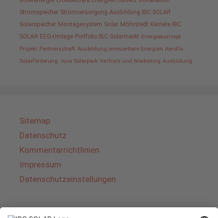
Stromspeicher
Stromversorgung
Ausbildung IBC SOLAR
Solarspeicher
Montagesystem
Solar
Möhrstedt
Karriere IBC
SOLAR
EEG-Umlage
Portfolio IBC
Solarmarkt
Energiekonzept
Projekt
Partnerschaft
Ausbildung erneuerbare Energien
AeroFix
Solarförderung
Jura Solarpark
Vertrieb und Marketing
Ausbildung
Sitemap
Datenschutz
Kommentarrichtlinien
Impressum
Datenschutzeinstellungen
Über IBC SOLAR