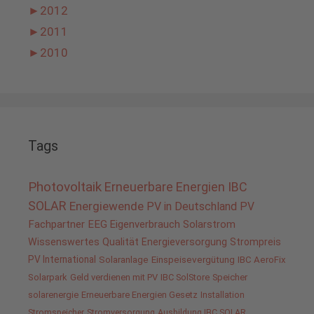
►
2012
►
2011
►
2010
Tags
Photovoltaik
Erneuerbare Energien
IBC
SOLAR
Energiewende
PV in Deutschland
PV
Fachpartner
EEG
Eigenverbrauch
Solarstrom
Wissenswertes
Qualität
Energieversorgung
Strompreis
PV International
Solaranlage
Einspeisevergütung
IBC AeroFix
Solarpark
Geld verdienen mit PV
IBC SolStore
Speicher
solarenergie
Erneuerbare Energien Gesetz
Installation
Stromspeicher
Stromversorgung
Ausbildung IBC SOLAR