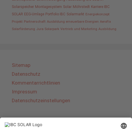
Solarspeicher
Montagesystem
Solar
Möhrstedt
Karriere IBC
SOLAR
EEG-Umlage
Portfolio IBC
Solarmarkt
Energiekonzept
Projekt
Partnerschaft
Ausbildung erneuerbare Energien
AeroFix
Solarförderung
Jura Solarpark
Vertrieb und Marketing
Ausbildung
Sitemap
Datenschutz
Kommentarrichtlinien
Impressum
Datenschutzeinstellungen
Über IBC SOLAR