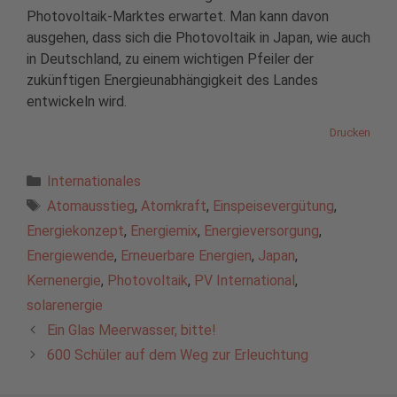
Photovoltaik-Marktes erwartet. Man kann davon
ausgehen, dass sich die Photovoltaik in Japan, wie auch
in Deutschland, zu einem wichtigen Pfeiler der
zukünftigen Energieunabhängigkeit des Landes
entwickeln wird.
Drucken
Kategorien
Internationales
Schlagwörter
Atomausstieg
,
Atomkraft
,
Einspeisevergütung
,
Energiekonzept
,
Energiemix
,
Energieversorgung
,
Energiewende
,
Erneuerbare Energien
,
Japan
,
Kernenergie
,
Photovoltaik
,
PV International
,
solarenergie
Ein Glas Meerwasser, bitte!
600 Schüler auf dem Weg zur Erleuchtung