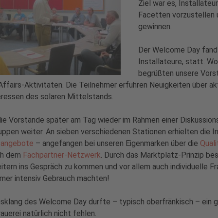
Ziel war es, Installate
Facetten vorzustellen 
gewinnen.
Der Welcome Day fand
Installateure, statt. W
begrüßten unsere Vorst
Affairs-Aktivitäten. Die Teilnehmer erfuhren Neuigkeiten über ak
eressen des solaren Mittelstands.
ie Vorstände später am Tag wieder im Rahmen einer Diskussionsr
uppen weiter. An sieben verschiedenen Stationen erhielten die In
eangebote
– angefangen bei unseren Eigenmarken über die
Qual
ich dem
Fachpartner-Netzwerk
. Durch das Marktplatz-Prinzip be
itern ins Gespräch zu kommen und vor allem auch individuelle Fr
hmer intensiv Gebrauch machten!
klang des Welcome Day durfte – typisch oberfränkisch – ein g
rauerei natürlich nicht fehlen.