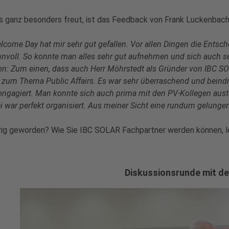
s ganz besonders freut, ist das Feedback von Frank Luckenbac
lcome Day hat mir sehr gut gefallen. Vor allen Dingen die Entsc
nnvoll. So konnte man alles sehr gut aufnehmen und sich auch s
n: Zum einen, dass auch Herr Möhrstedt als Gründer von IBC S
 zum Thema Public Affairs. Es war sehr überraschend und beindru
 engagiert. Man konnte sich auch prima mit den PV-Kollegen au
i war perfekt organisiert. Aus meiner Sicht eine rundum gelunge
rig geworden? Wie Sie IBC SOLAR Fachpartner werden können, 
Diskussionsrunde mit d