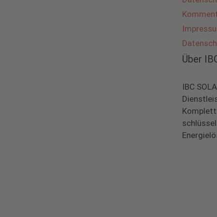
Kommenta
Impress
Datensch
Über I
IBC SOLAR
Dienstlei
Komplett
schlüsse
Energielö