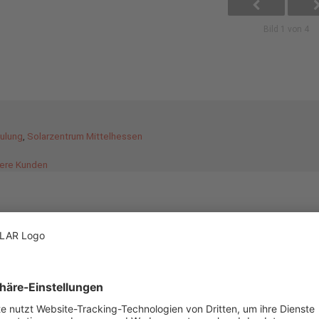
Bild 1 von 4
hulung
,
Solarzentrum Mittelhessen
sere Kunden