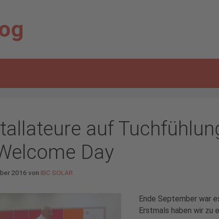
log
stallateure auf Tuchfühlu
 Welcome Day
ober 2016
von
IBC SOLAR
Ende September war es 
Erstmals haben wir zu 