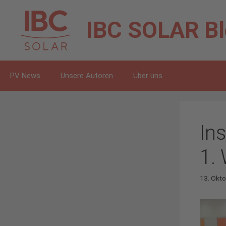
Zum
Inhalt
IBC SOLAR
B
springen
PV News
Unsere Autoren
Über uns
In
1.
13. Okt