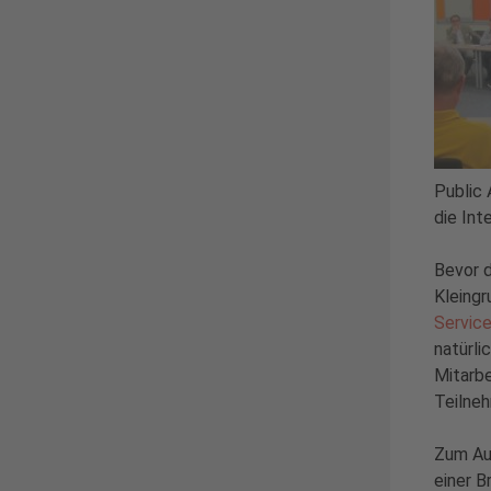
Public 
die Int
Bevor d
Kleingr
Servic
natürl
Mitarbe
Teilne
Zum Aus
einer B