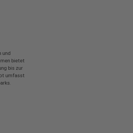
n und
hmen bietet
ng bis zur
bot umfasst
arks.