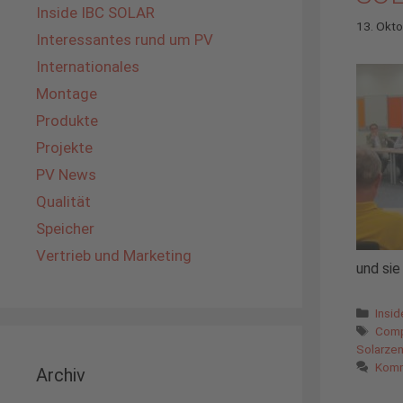
Inside IBC SOLAR
13. Okt
Interessantes rund um PV
Internationales
Montage
Produkte
Projekte
PV News
Qualität
Speicher
Vertrieb und Marketing
und sie
Kate
Insi
Schl
Comp
Solarzen
Komm
Archiv