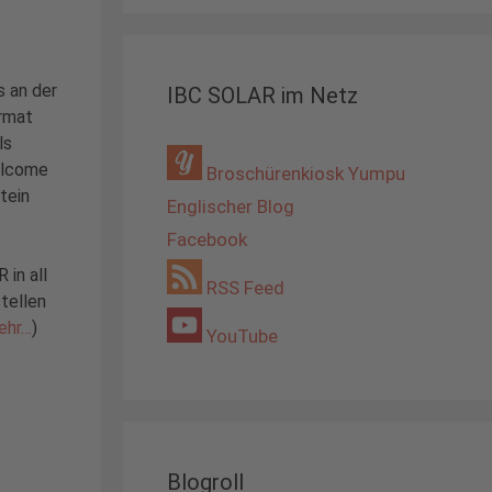
 an der
IBC SOLAR im Netz
ormat
ls
elcome
Broschürenkiosk Yumpu
tein
Englischer Blog
Facebook
in all
RSS Feed
tellen
ehr…
)
YouTube
Blogroll