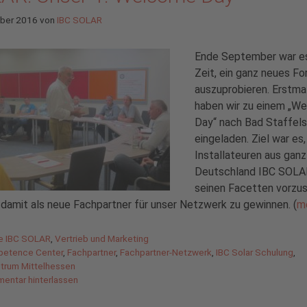
ober 2016
von
IBC SOLAR
Ende September war es
Zeit, ein ganz neues F
auszuprobieren. Erstma
haben wir zu einem „W
Day“ nach Bad Staffels
eingeladen. Ziel war es,
Installateuren aus ganz
Deutschland IBC SOLAR 
seinen Facetten vorzus
 damit als neue Fachpartner für unser Netzwerk zu gewinnen. (
m
gorien
de IBC SOLAR
,
Vertrieb und Marketing
agwörter
etence Center
,
Fachpartner
,
Fachpartner-Netzwerk
,
IBC Solar Schulung
,
trum Mittelhessen
entar hinterlassen