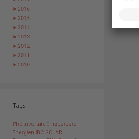
►
2016
►
2015
►
2014
►
2013
►
2012
►
2011
►
2010
Tags
Photovoltaik
Erneuerbare
Energien
IBC SOLAR