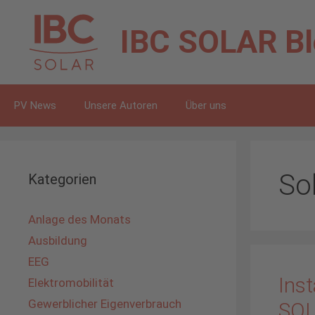
Zum
Inhalt
IBC SOLAR
B
springen
PV News
Unsere Autoren
Über uns
So
Kategorien
Anlage des Monats
Ausbildung
EEG
Inst
Elektromobilität
Gewerblicher Eigenverbrauch
SOL