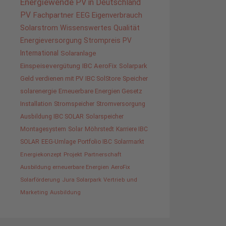
Energiewende
PV in Deutschland
PV
Fachpartner
EEG
Eigenverbrauch
Solarstrom
Wissenswertes
Qualität
Energieversorgung
Strompreis
PV
International
Solaranlage
Einspeisevergütung
IBC AeroFix
Solarpark
Geld verdienen mit PV
IBC SolStore
Speicher
solarenergie
Erneuerbare Energien Gesetz
Installation
Stromspeicher
Stromversorgung
Ausbildung IBC SOLAR
Solarspeicher
Montagesystem
Solar
Möhrstedt
Karriere IBC
SOLAR
EEG-Umlage
Portfolio IBC
Solarmarkt
Energiekonzept
Projekt
Partnerschaft
Ausbildung erneuerbare Energien
AeroFix
Solarförderung
Jura Solarpark
Vertrieb und
Marketing
Ausbildung