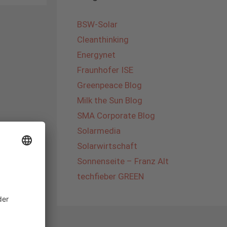
BSW-Solar
Cleanthinking
Energynet
Fraunhofer ISE
Greenpeace Blog
Milk the Sun Blog
SMA Corporate Blog
Solarmedia
Solarwirtschaft
Sonnenseite – Franz Alt
techfieber GREEN