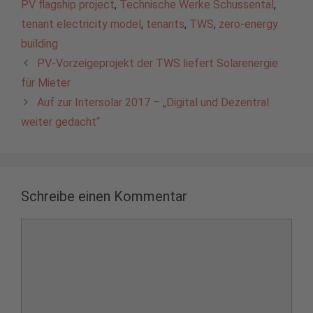
PV flagship project
,
Technische Werke Schussental
,
tenant electricity model
,
tenants
,
TWS
,
zero-energy
building
PV-Vorzeigeprojekt der TWS liefert Solarenergie
für Mieter
Auf zur Intersolar 2017 – „Digital und Dezentral
weiter gedacht“
Schreibe einen Kommentar
Kommentar