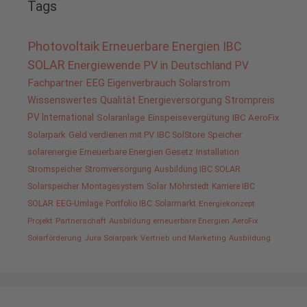
Tags
Photovoltaik
Erneuerbare Energien
IBC
SOLAR
Energiewende
PV in Deutschland
PV
Fachpartner
EEG
Eigenverbrauch
Solarstrom
Wissenswertes
Qualität
Energieversorgung
Strompreis
PV International
Solaranlage
Einspeisevergütung
IBC AeroFix
Solarpark
Geld verdienen mit PV
IBC SolStore
Speicher
solarenergie
Erneuerbare Energien Gesetz
Installation
Stromspeicher
Stromversorgung
Ausbildung IBC SOLAR
Solarspeicher
Montagesystem
Solar
Möhrstedt
Karriere IBC
SOLAR
EEG-Umlage
Portfolio IBC
Solarmarkt
Energiekonzept
Projekt
Partnerschaft
Ausbildung erneuerbare Energien
AeroFix
Solarförderung
Jura Solarpark
Vertrieb und Marketing
Ausbildung