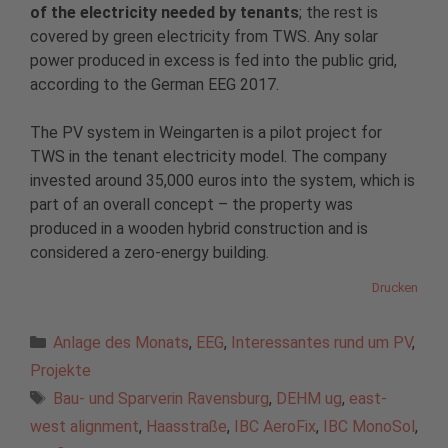
of the electricity needed by tenants
; the rest is
covered by green electricity from TWS. Any solar
power produced in excess is fed into the public grid,
according to the German EEG 2017.
The PV system in Weingarten is a pilot project for
TWS in the tenant electricity model. The company
invested around 35,000 euros into the system, which is
part of an overall concept – the property was
produced in a wooden hybrid construction and is
considered a zero-energy building.
Drucken
Kategorien
Anlage des Monats
,
EEG
,
Interessantes rund um PV
,
Projekte
Schlagwörter
Bau- und Sparverin Ravensburg
,
DEHM ug
,
east-
west alignment
,
Haasstraße
,
IBC AeroFix
,
IBC MonoSol
,