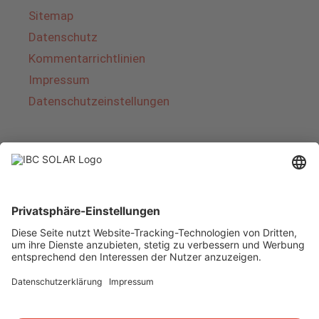
Sitemap
Datenschutz
Kommentarrichtlinien
Impressum
Datenschutzeinstellungen
Über IBC SOLAR
IBC SOLAR ist ein führender Fullservice-Anbieter
von Energielösungen und Dienstleistungen im
Bereich Photovoltaik und Speicher. Das
Unternehmen bietet Komplettsysteme an und
deckt das gesamte Spektrum von der Planung
bis zur schlüsselfertigen Übergabe von
Photovoltaik-Anlagen ab. Das Angebot umfasst
Energielösungen für Eigenheime, Gewerbe und