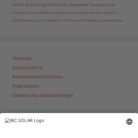
SOLAR
EEG-Umlage
Portfolio IBC
Solarmarkt
Energiekonzept
Projekt
Partnerschaft
Ausbildung erneuerbare Energien
AeroFix
Solarförderung
Jura Solarpark
Vertrieb und Marketing
Ausbildung
Sitemap
Datenschutz
Kommentarrichtlinien
Impressum
Datenschutzeinstellungen
Über IBC SOLAR
IBC SOLAR ist ein führender Fullservice-Anbieter