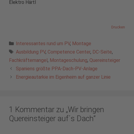
Elektro Härtl
Drucken
Kategorien
Interessantes rund um PV
,
Montage
Schlagwörter
Ausbildung PV
,
Competence Center
,
DC-Seite
,
Fachkräftemangel
,
Montageschulung
,
Quereinsteiger
Spaniens größte PPA-Dach-PV-Anlage
Energieautarkie im Eigenheim auf ganzer Linie
1 Kommentar zu „Wir bringen
Quereinsteiger auf´s Dach“