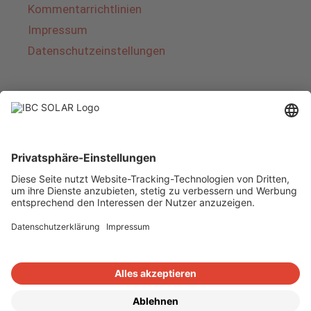
Kommentarrichtlinien
Impressum
Datenschutzeinstellungen
Über IBC SOLAR
IBC SOLAR ist ein führender Fullservice-Anbieter
von Energielösungen und Dienstleistungen im
Bereich Photovoltaik und Speicher. Das
Unternehmen bietet Komplettsysteme an und
deckt das gesamte Spektrum von der Planung
bis zur schlüsselfertigen Übergabe von
Photovoltaik-Anlagen ab. Das Angebot umfasst
Energielösungen für Eigenheime, Gewerbe und
Industrie sowie Solarparks.