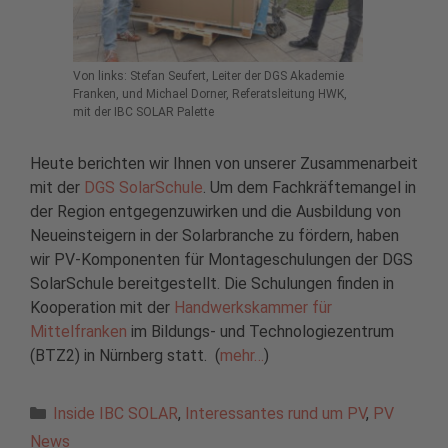
Von links: Stefan Seufert, Leiter der DGS Akademie
Franken, und Michael Dorner, Referatsleitung HWK,
mit der IBC SOLAR Palette
Heute berichten wir Ihnen von unserer Zusammenarbeit
mit der
DGS SolarSchule
. Um dem Fachkräftemangel in
der Region entgegenzuwirken und die Ausbildung von
Neueinsteigern in der Solarbranche zu fördern, haben
wir PV-Komponenten für Montageschulungen der DGS
SolarSchule bereitgestellt. Die Schulungen finden in
Kooperation mit der
Handwerkskammer für
Mittelfranken
im Bildungs- und Technologiezentrum
(BTZ2) in Nürnberg statt. (
mehr…
)
Kategorien
Inside IBC SOLAR
,
Interessantes rund um PV
,
PV
News