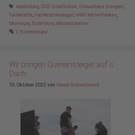
Schlagwörter
Ausbildung
,
DGS SolarSchule
,
Erneuerbare Energien
,
Fachkräfte
,
Fachkräftemangel
,
HWK Mittelfranken
,
Monteure
,
Solarteure
,
Wissenswertes
2 Kommentare
Wir bringen Quereinsteiger auf´s
Dach
10. Oktober 2022
von
Hanna Schneidawind