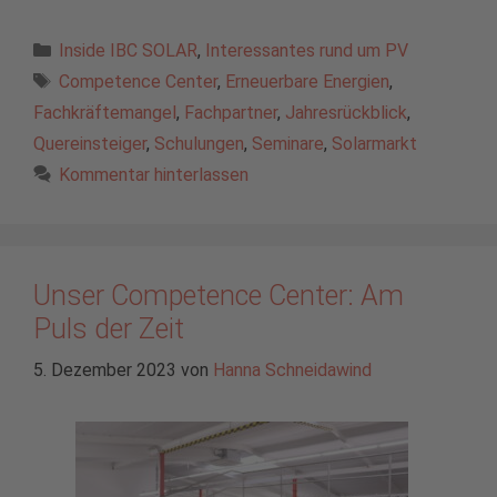
Kategorien
Inside IBC SOLAR
,
Interessantes rund um PV
Schlagwörter
Competence Center
,
Erneuerbare Energien
,
Fachkräftemangel
,
Fachpartner
,
Jahresrückblick
,
Quereinsteiger
,
Schulungen
,
Seminare
,
Solarmarkt
Kommentar hinterlassen
Unser Competence Center: Am
Puls der Zeit
5. Dezember 2023
von
Hanna Schneidawind