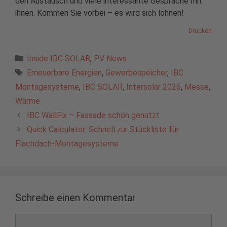
den Austausch und viele interessante Gespräche mit
ihnen. Kommen Sie vorbei – es wird sich lohnen!
Drucken
Kategorien
Inside IBC SOLAR
,
PV News
Schlagwörter
Erneuerbare Energien
,
Gewerbespeicher
,
IBC
Montagesysteme
,
IBC SOLAR
,
Intersolar 2026
,
Messe
,
Wärme
IBC WallFix – Fassade schön genutzt
Quick Calculator: Schnell zur Stückliste für
Flachdach-Montagesysteme
Schreibe einen Kommentar
Kommentar