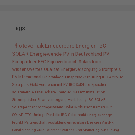
Tags
Photovoltaik
Erneuerbare Energien
IBC
SOLAR
Energiewende
PV in Deutschland
PV
Fachpartner
EEG
Eigenverbrauch
Solarstrom
Wissenswertes
Qualität
Energieversorgung
Strompreis
PV International
Solaranlage
Einspeisevergütung
IBC AeroFix
Solarpark
Geld verdienen mit PV
IBC SolStore
Speicher
solarenergie
Erneuerbare Energien Gesetz
Installation
Stromspeicher
Stromversorgung
Ausbildung IBC SOLAR
Solarspeicher
Montagesystem
Solar
Möhrstedt
Karriere IBC
SOLAR
EEG-Umlage
Portfolio IBC
Solarmarkt
Energiekonzept
Projekt
Partnerschaft
Ausbildung erneuerbare Energien
AeroFix
Solarförderung
Jura Solarpark
Vertrieb und Marketing
Ausbildung