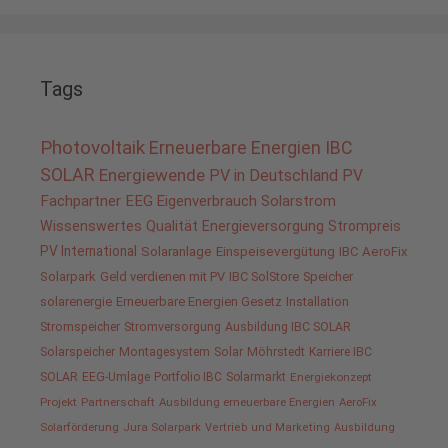
Tags
Photovoltaik
Erneuerbare Energien
IBC
SOLAR
Energiewende
PV in Deutschland
PV
Fachpartner
EEG
Eigenverbrauch
Solarstrom
Wissenswertes
Qualität
Energieversorgung
Strompreis
PV International
Solaranlage
Einspeisevergütung
IBC AeroFix
Solarpark
Geld verdienen mit PV
IBC SolStore
Speicher
solarenergie
Erneuerbare Energien Gesetz
Installation
Stromspeicher
Stromversorgung
Ausbildung IBC SOLAR
Solarspeicher
Montagesystem
Solar
Möhrstedt
Karriere IBC
SOLAR
EEG-Umlage
Portfolio IBC
Solarmarkt
Energiekonzept
Projekt
Partnerschaft
Ausbildung erneuerbare Energien
AeroFix
Solarförderung
Jura Solarpark
Vertrieb und Marketing
Ausbildung