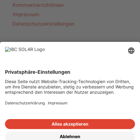
Kommentarrichtlinien
Impressum
Datenschutzeinstellungen
Über IBC SOLAR
IBC SOLAR ist ein führender Fullservice-Anbieter
von Energielösungen und Dienstleistungen im
Bereich Photovoltaik und Speicher. Das
Unternehmen bietet Komplettsysteme an und
deckt das gesamte Spektrum von der Planung
bis zur schlüsselfertigen Übergabe von
Photovoltaik-Anlagen ab. Das Angebot umfasst
Energielösungen für Eigenheime, Gewerbe und
Industrie sowie Solarparks.