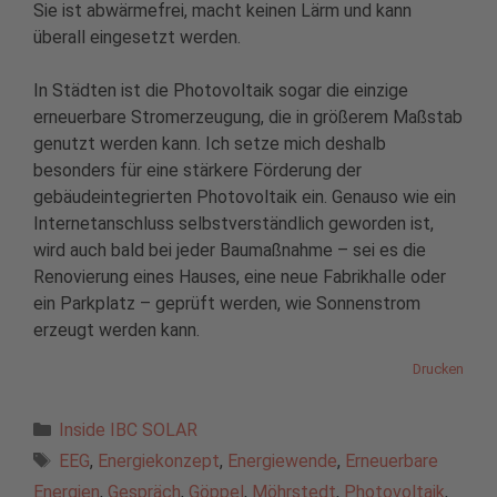
Sie ist abwärmefrei, macht keinen Lärm und kann
überall eingesetzt werden.
In Städten ist die Photovoltaik sogar die einzige
erneuerbare Stromerzeugung, die in größerem Maßstab
genutzt werden kann. Ich setze mich deshalb
besonders für eine stärkere Förderung der
gebäudeintegrierten Photovoltaik ein. Genauso wie ein
Internetanschluss selbstverständlich geworden ist,
wird auch bald bei jeder Baumaßnahme – sei es die
Renovierung eines Hauses, eine neue Fabrikhalle oder
ein Parkplatz – geprüft werden, wie Sonnenstrom
erzeugt werden kann.
Drucken
Kategorien
Inside IBC SOLAR
Schlagwörter
EEG
,
Energiekonzept
,
Energiewende
,
Erneuerbare
Energien
,
Gespräch
,
Göppel
,
Möhrstedt
,
Photovoltaik
,