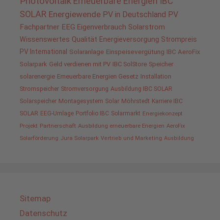
Photovoltaik
Erneuerbare Energien
IBC
SOLAR
Energiewende
PV in Deutschland
PV
Fachpartner
EEG
Eigenverbrauch
Solarstrom
Wissenswertes
Qualität
Energieversorgung
Strompreis
PV International
Solaranlage
Einspeisevergütung
IBC AeroFix
Solarpark
Geld verdienen mit PV
IBC SolStore
Speicher
solarenergie
Erneuerbare Energien Gesetz
Installation
Stromspeicher
Stromversorgung
Ausbildung IBC SOLAR
Solarspeicher
Montagesystem
Solar
Möhrstedt
Karriere IBC
SOLAR
EEG-Umlage
Portfolio IBC
Solarmarkt
Energiekonzept
Projekt
Partnerschaft
Ausbildung erneuerbare Energien
AeroFix
Solarförderung
Jura Solarpark
Vertrieb und Marketing
Ausbildung
Sitemap
Datenschutz