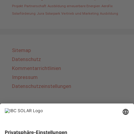
Projekt
Partnerschaft
Ausbildung erneuerbare Energien
AeroFix
Solarförderung
Jura Solarpark
Vertrieb und Marketing
Ausbildung
Sitemap
Datenschutz
Kommentarrichtlinien
Impressum
Datenschutzeinstellungen
Über IBC SOLAR
IBC SOLAR ist ein führender Fullservice-Anbieter
von Energielösungen und Dienstleistungen im