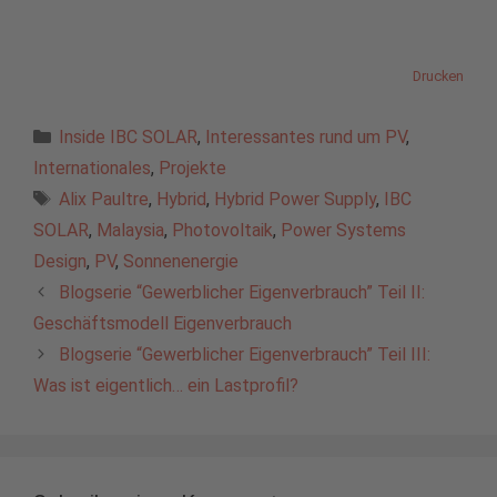
Drucken
Kategorien
Inside IBC SOLAR
,
Interessantes rund um PV
,
Internationales
,
Projekte
Schlagwörter
Alix Paultre
,
Hybrid
,
Hybrid Power Supply
,
IBC
SOLAR
,
Malaysia
,
Photovoltaik
,
Power Systems
Design
,
PV
,
Sonnenenergie
Blogserie “Gewerblicher Eigenverbrauch” Teil II:
Geschäftsmodell Eigenverbrauch
Blogserie “Gewerblicher Eigenverbrauch” Teil III:
Was ist eigentlich… ein Lastprofil?