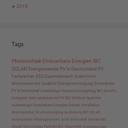
►
2010
Tags
Photovoltaik
Erneuerbare Energien
IBC
SOLAR
Energiewende
PV in Deutschland
PV
Fachpartner
EEG
Eigenverbrauch
Solarstrom
Wissenswertes
Qualität
Energieversorgung
Strompreis
PV International
Solaranlage
Einspeisevergütung
IBC AeroFix
Solarpark
Geld verdienen mit PV
IBC SolStore
Speicher
solarenergie
Erneuerbare Energien Gesetz
Installation
Stromspeicher
Stromversorgung
Ausbildung IBC SOLAR
Solarspeicher
Montagesystem
Solar
Möhrstedt
Karriere IBC
SOLAR
EEG-Umlage
Portfolio IBC
Solarmarkt
Energiekonzept