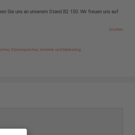
hen Sie uns an unserem Stand B2 150. Wir freuen uns auf
Drucken
icher
,
Stromspeicher
,
Vertrieb und Marketing