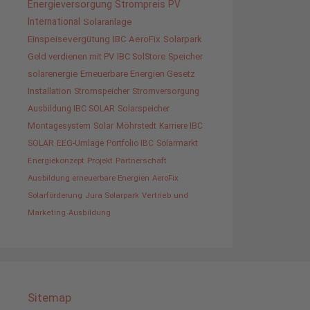
Energieversorgung
Strompreis
PV
International
Solaranlage
Einspeisevergütung
IBC AeroFix
Solarpark
Geld verdienen mit PV
IBC SolStore
Speicher
solarenergie
Erneuerbare Energien Gesetz
Installation
Stromspeicher
Stromversorgung
Ausbildung IBC SOLAR
Solarspeicher
Montagesystem
Solar
Möhrstedt
Karriere IBC
SOLAR
EEG-Umlage
Portfolio IBC
Solarmarkt
Energiekonzept
Projekt
Partnerschaft
Ausbildung erneuerbare Energien
AeroFix
Solarförderung
Jura Solarpark
Vertrieb und
Marketing
Ausbildung
Sitemap