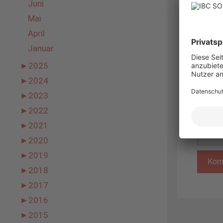
Juni
Mai
April
Januar
►
2025
Name
►
2024
►
2023
E-
►
2022
Mail-
Adress
►
2021
Websit
►
2020
►
2019
►
2018
►
2017
►
2016
►
2015