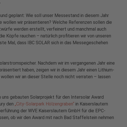
.
 und geplant: Wie soll unser Messestand in diesem Jahr
wollen wir präsentieren? Welche Referenzen sollen die
würfe werden erstellt, verfeinert und manchmal auch
e Köpfe rauchen – natürlich profitieren wir von unseren
 erste Mal, dass IBC SOLAR sich in das Messegeschehen
Solarstromspeicher. Nachdem wir im vergangenen Jahr eine
äsentiert haben, zeigen wir in diesem Jahr einen Lithium-
ollen wir an dieser Stelle noch nicht verraten – lassen
n uns gebauten Solarprojekt für den Intersolar Award
Jury den
„City-Solarpark Hölzengraben“
in Kaiserslautern
ederführung der WVE Kaiserslautern GmbH für die EPC-
issen, ob wir den Award mit nach Bad Staffelstein nehmen