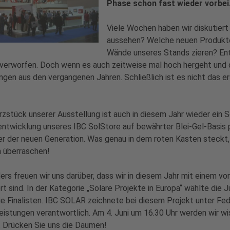
Phase schon fast wieder vorbei
Viele Wochen haben wir diskutiert
aussehen? Welche neuen Produkte 
Wände unseres Stands zieren? Ent
verworfen. Doch wenn es auch zeitweise mal hoch hergeht und di
ngen aus den vergangenen Jahren. Schließlich ist es nicht das
zstück unserer Ausstellung ist auch in diesem Jahr wieder ein 
ntwicklung unseres IBC SolStore auf bewährter Blei-Gel-Basis pr
r der neuen Generation. Was genau in dem roten Kasten steckt, w
h überraschen!
rs freuen wir uns darüber, dass wir in diesem Jahr mit einem vo
rt sind. In der Kategorie „Solare Projekte in Europa“ wählte die 
ie Finalisten. IBC SOLAR zeichnete bei diesem Projekt unter F
eistungen verantwortlich. Am 4. Juni um 16.30 Uhr werden wir w
 Drücken Sie uns die Daumen!