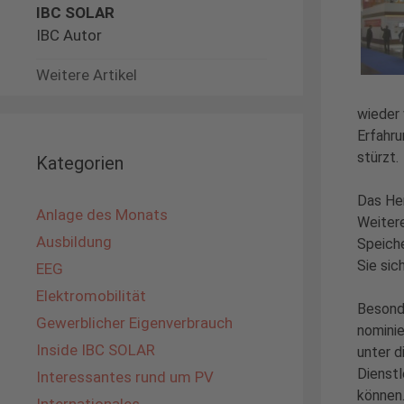
IBC SOLAR
IBC Autor
Weitere Artikel
wieder 
Erfahru
stürzt.
Kategorien
Das Her
Anlage des Monats
Weitere
Ausbildung
Speiche
Sie sic
EEG
Elektromobilität
Besonde
Gewerblicher Eigenverbrauch
nominie
Inside IBC SOLAR
unter d
Dienstl
Interessantes rund um PV
können.