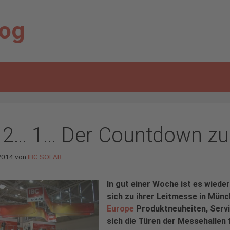
log
 2… 1… Der Countdown zur 
2014
von
IBC SOLAR
In gut einer Woche ist es wiede
sich zu ihrer Leitmesse in Münc
Europe
Produktneuheiten, Servi
sich die Türen der Messehallen 