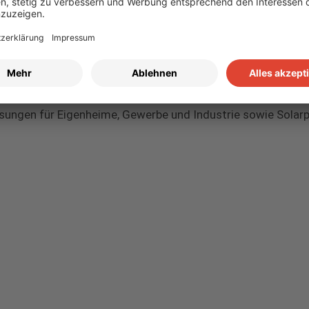
BC SOLAR
 ist ein führender Fullservice-Anbieter von Energielösunge
stungen im Bereich Photovoltaik und Speicher. Das Unterne
systeme an und deckt das gesamte Spektrum von der Planu
lfertigen Übergabe von Photovoltaik-Anlagen ab. Das Ange
sungen für Eigenheime, Gewerbe und Industrie sowie Solarp