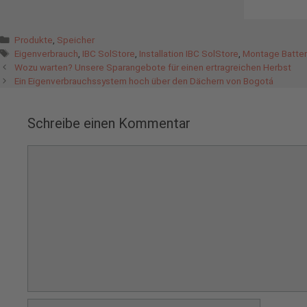
Kategorien
Produkte
,
Speicher
Schlagwörter
Eigenverbrauch
,
IBC SolStore
,
Installation IBC SolStore
,
Montage Batter
Wozu warten? Unsere Sparangebote für einen ertragreichen Herbst
Ein Eigenverbrauchssystem hoch über den Dächern von Bogotá
Schreibe einen Kommentar
Kommentar
Name