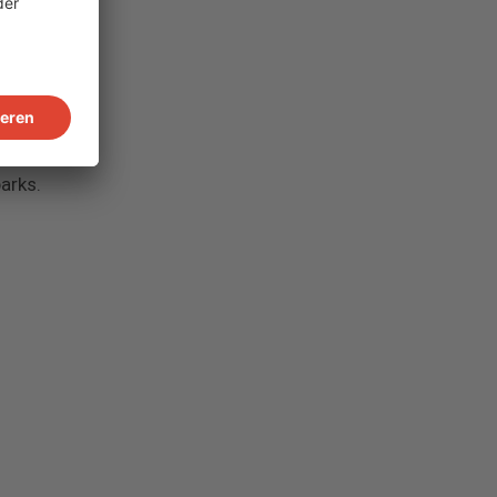
n und
hmen bietet
ng bis zur
bot umfasst
arks.