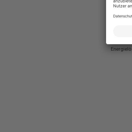
Über I
IBC SOLAR
Dienstlei
Komplett
schlüsse
Energielö