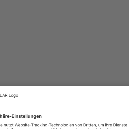
utz
rrichtlinien
um
utzeinstellungen