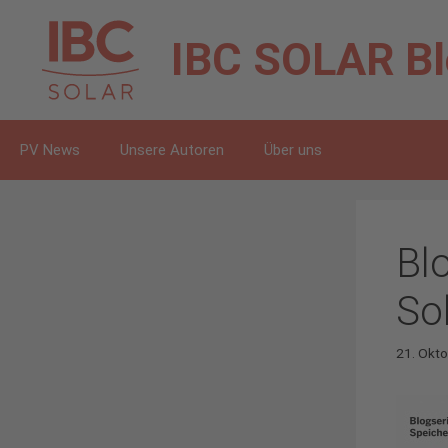
Zum
Inhalt
IBC SOLAR
B
springen
PV News
Unsere Autoren
Über uns
Blo
So
21. Okt