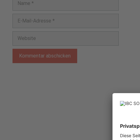
E-
Mail-
Adresse
Website
Sitemap
Datensch
Kommenta
Impress
Datensch