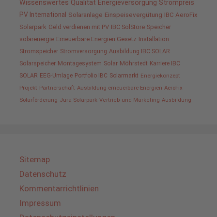
Wissenswertes
Qualität
Energieversorgung
Strompreis
PV International
Solaranlage
Einspeisevergütung
IBC AeroFix
Solarpark
Geld verdienen mit PV
IBC SolStore
Speicher
solarenergie
Erneuerbare Energien Gesetz
Installation
Stromspeicher
Stromversorgung
Ausbildung IBC SOLAR
Solarspeicher
Montagesystem
Solar
Möhrstedt
Karriere IBC
SOLAR
EEG-Umlage
Portfolio IBC
Solarmarkt
Energiekonzept
Projekt
Partnerschaft
Ausbildung erneuerbare Energien
AeroFix
Solarförderung
Jura Solarpark
Vertrieb und Marketing
Ausbildung
Sitemap
Datenschutz
Kommentarrichtlinien
Impressum