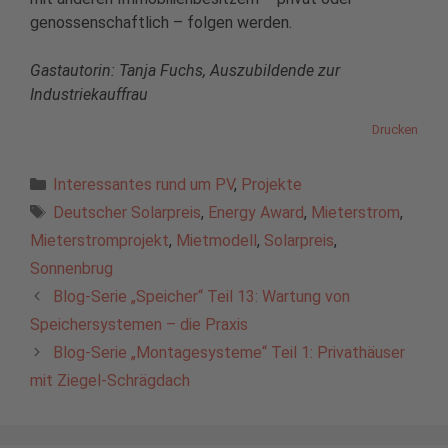
genossenschaftlich – folgen werden.
Gastautorin: Tanja Fuchs, Auszubildende zur
Industriekauffrau
Drucken
Kategorien
Interessantes rund um PV
,
Projekte
Schlagwörter
Deutscher Solarpreis
,
Energy Award
,
Mieterstrom
,
Mieterstromprojekt
,
Mietmodell
,
Solarpreis
,
Sonnenbrug
Blog-Serie „Speicher“ Teil 13: Wartung von
Speichersystemen – die Praxis
Blog-Serie „Montagesysteme“ Teil 1: Privathäuser
mit Ziegel-Schrägdach