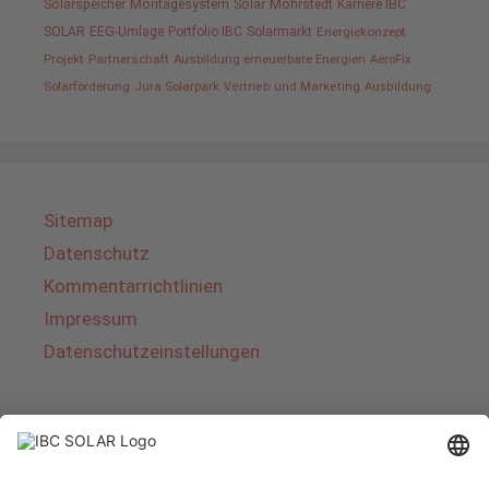
Solarspeicher
Montagesystem
Solar
Möhrstedt
Karriere IBC
SOLAR
EEG-Umlage
Portfolio IBC
Solarmarkt
Energiekonzept
Projekt
Partnerschaft
Ausbildung erneuerbare Energien
AeroFix
Solarförderung
Jura Solarpark
Vertrieb und Marketing
Ausbildung
Sitemap
Datenschutz
Kommentarrichtlinien
Impressum
Datenschutzeinstellungen
Über IBC SOLAR