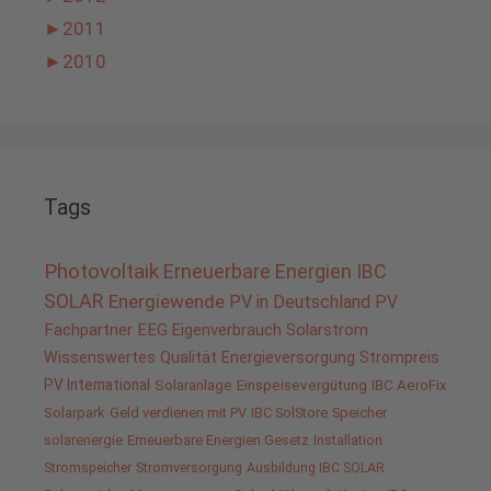
►
2011
►
2010
Tags
Photovoltaik
Erneuerbare Energien
IBC
SOLAR
Energiewende
PV in Deutschland
PV
Fachpartner
EEG
Eigenverbrauch
Solarstrom
Wissenswertes
Qualität
Energieversorgung
Strompreis
PV International
Solaranlage
Einspeisevergütung
IBC AeroFix
Solarpark
Geld verdienen mit PV
IBC SolStore
Speicher
solarenergie
Erneuerbare Energien Gesetz
Installation
Stromspeicher
Stromversorgung
Ausbildung IBC SOLAR