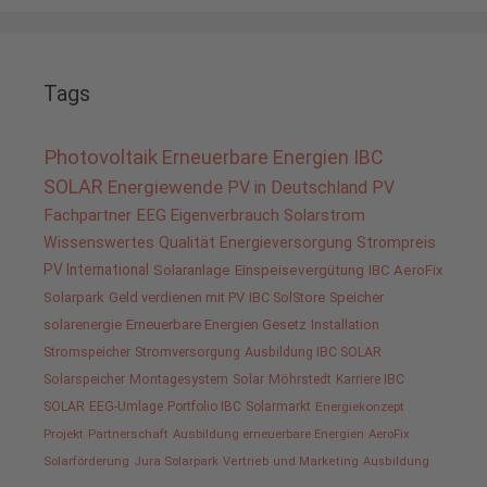
Tags
Photovoltaik
Erneuerbare Energien
IBC
SOLAR
Energiewende
PV in Deutschland
PV
Fachpartner
EEG
Eigenverbrauch
Solarstrom
Wissenswertes
Qualität
Energieversorgung
Strompreis
PV International
Solaranlage
Einspeisevergütung
IBC AeroFix
Solarpark
Geld verdienen mit PV
IBC SolStore
Speicher
solarenergie
Erneuerbare Energien Gesetz
Installation
Stromspeicher
Stromversorgung
Ausbildung IBC SOLAR
Solarspeicher
Montagesystem
Solar
Möhrstedt
Karriere IBC
SOLAR
EEG-Umlage
Portfolio IBC
Solarmarkt
Energiekonzept
Projekt
Partnerschaft
Ausbildung erneuerbare Energien
AeroFix
Solarförderung
Jura Solarpark
Vertrieb und Marketing
Ausbildung