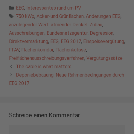
Kategorien
EEG
,
Interessantes rund um PV
Schlagwörter
750 kWp
,
Acker-und Grünflächen
,
Änderungen EEG
,
anzulegender Wert
,
atmender Deckel. Zubau
,
Ausschreibungen
,
Bundesnetzagentur
,
Degression
,
Direktvermarktung
,
EEG
,
EEG 2017
,
Einspeisevergütung
,
FFAV
,
Flächenkorridor
,
Flächenkulisse
,
Freiflächenausschreibungsverfahren
,
Vergütungssätze
The cable is what matters
Deponiebebauung: Neue Rahmenbedingungen durch
EEG 2017
Schreibe einen Kommentar
Kommentar