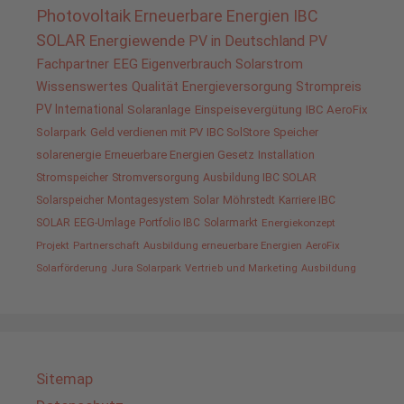
Photovoltaik
Erneuerbare Energien
IBC
SOLAR
Energiewende
PV in Deutschland
PV
Fachpartner
EEG
Eigenverbrauch
Solarstrom
Wissenswertes
Qualität
Energieversorgung
Strompreis
PV International
Solaranlage
Einspeisevergütung
IBC AeroFix
Solarpark
Geld verdienen mit PV
IBC SolStore
Speicher
solarenergie
Erneuerbare Energien Gesetz
Installation
Stromspeicher
Stromversorgung
Ausbildung IBC SOLAR
Solarspeicher
Montagesystem
Solar
Möhrstedt
Karriere IBC
SOLAR
EEG-Umlage
Portfolio IBC
Solarmarkt
Energiekonzept
Projekt
Partnerschaft
Ausbildung erneuerbare Energien
AeroFix
Solarförderung
Jura Solarpark
Vertrieb und Marketing
Ausbildung
Sitemap