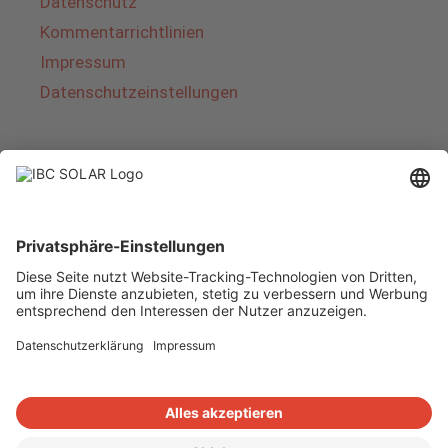
Datenschutz
Kommentarrichtlinien
Impressum
Datenschutzeinstellungen
Über IBC SOLAR
IBC SOLAR ist ein führender Fullservice-Anbieter
von Energielösungen und Dienstleistungen im
Bereich Photovoltaik und Speicher. Das
Unternehmen bietet Komplettsysteme an und
deckt das gesamte Spektrum von der Planung
bis zur schlüsselfertigen Übergabe von
Photovoltaik-Anlagen ab. Das Angebot umfasst
Energielösungen für Eigenheime, Gewerbe und
Industrie sowie Solarparks.