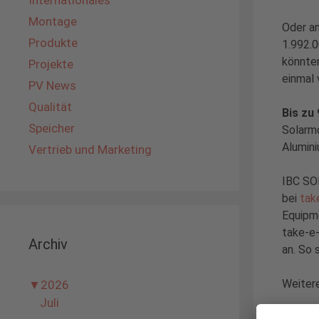
Internationales
Montage
Oder an
Produkte
1.992.0
könnten
Projekte
einmal
PV News
Qualität
Bis zu
Speicher
Solarmo
Alumin
Vertrieb und Marketing
IBC SOL
bei
tak
Equipm
take-e-
Archiv
an. So 
Weiter
▼
2026
Juli
Zum We