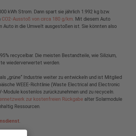
0 kWh Strom. Dann spart sie jährlich 1.992 kg bzw.
n
CO2-Ausstoß von circa 180 g/km
. Mit diesem Auto
m Auto in die Umwelt ausgestoßen ist. Sie könnten also
95% recycelbar. Die meisten Bestandteile, wie Silizium,
kte wiederverwertet werden.
s „grüne“ Industrie weiter zu entwickeln und ist Mitglied
ische WEEE-Richtlinie (Waste Electrical and Electronic
PV-Module kostenlos zurückzunehmen und zu recyceln.
ennetzwerk zur kostenfreien Rückgabe
alter Solarmodule
hhaltig Ressourcen.
nsdienst
.