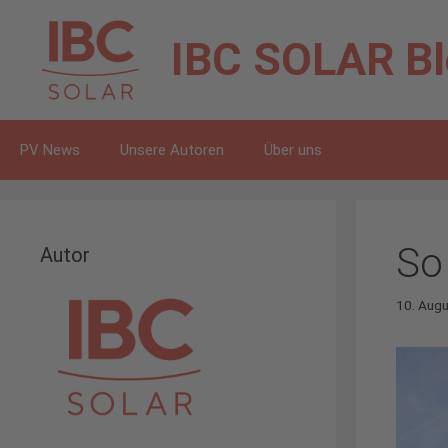
Zum
Inhalt
IBC SOLAR
B
springen
PV News
Unsere Autoren
Über uns
So
Autor
10. Aug