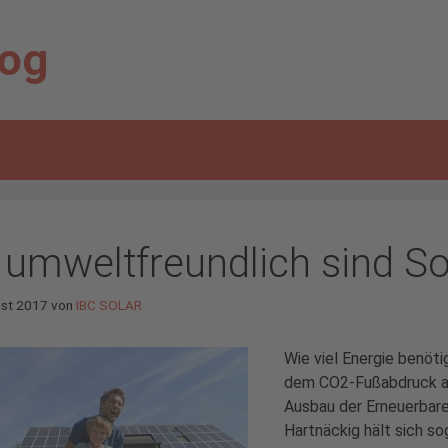
log
 umweltfreundlich sind S
ust 2017
von
IBC SOLAR
Wie viel Energie benöti
dem CO2-Fußabdruck au
Ausbau der Erneuerbare
Hartnäckig hält sich so