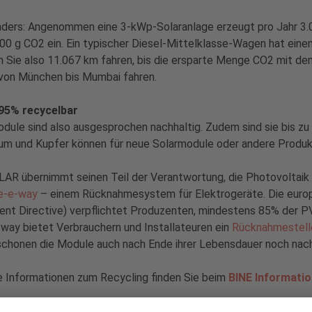
ders: Angenommen eine 3-kWp-Solaranlage erzeugt pro Jahr 3.00
00 g CO2 ein. Ein typischer Diesel-Mittelklasse-Wagen hat eine
 Sie also 11.067 km fahren, bis die ersparte Menge CO2 mit de
 von München bis Mumbai fahren.
 95% recycelbar
dule sind also ausgesprochen nachhaltig. Zudem sind sie bis zu 
ium und Kupfer können für neue Solarmodule oder andere Produ
AR übernimmt seinen Teil der Verantwortung, die Photovoltaik al
e-e-way
– einem Rücknahmesystem für Elektrogeräte. Die europä
ent Directive) verpflichtet Produzenten, mindestens 85% der 
way bietet Verbrauchern und Installateuren ein
Rücknahmestell
schonen die Module auch nach Ende ihrer Lebensdauer noch nac
e Informationen zum Recycling finden Sie beim
BINE Informatio
iterlesen: