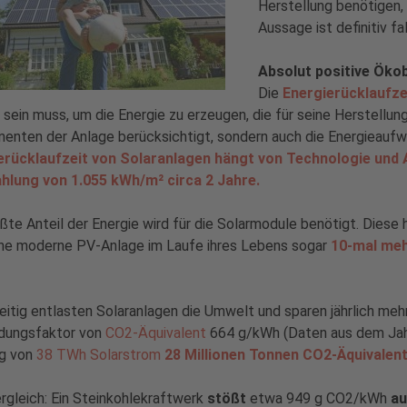
Herstellung benötigen,
Aussage ist definitiv fa
Absolut positive Ökob
Die
Energierücklaufze
 sein muss, um die Energie zu erzeugen, die für seine Herstellun
nten der Anlage berücksichtigt, sondern auch die Energieaufw
erücklaufzeit von Solaranlagen hängt von Technologie und A
ahlung von 1.055 kWh/m² circa 2 Jahre.
ßte Anteil der Energie wird für die Solarmodule benötigt. Dies
ine moderne PV-Anlage im Laufe ihres Lebens sogar
10-mal meh
eitig entlasten Solaranlagen die Umwelt und sparen jährlich me
dungsfaktor von
CO2-Äquivalent
664 g/kWh (Daten aus dem Jahr
g von
38 TWh Solarstrom
28 Millionen Tonnen CO2-Äquivalen
gleich: Ein Steinkohlekraftwerk
stößt
etwa 949 g CO2/kWh
au