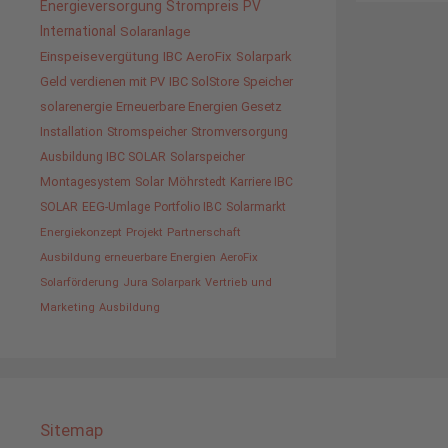
Energieversorgung
Strompreis
PV
International
Solaranlage
Einspeisevergütung
IBC AeroFix
Solarpark
Geld verdienen mit PV
IBC SolStore
Speicher
solarenergie
Erneuerbare Energien Gesetz
Installation
Stromspeicher
Stromversorgung
Ausbildung IBC SOLAR
Solarspeicher
Montagesystem
Solar
Möhrstedt
Karriere IBC
SOLAR
EEG-Umlage
Portfolio IBC
Solarmarkt
Energiekonzept
Projekt
Partnerschaft
Ausbildung erneuerbare Energien
AeroFix
Solarförderung
Jura Solarpark
Vertrieb und
Marketing
Ausbildung
Sitemap