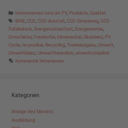
Kategorien
Interessantes rund um PV
,
Produkte
,
Qualität
Schlagwörter
BINE
,
CO2
,
CO2-Ausstoß
,
CO2-Einsparung
,
CO2-
Fußabdruck
,
Energierücklaufzeit
,
Energiewende
,
Erntefaktor
,
Fraunhofer
,
klimaneutral
,
Ökobilanz
,
PV
Cycle
,
recycelbar
,
Recycling
,
Treinhausgase
,
Umwelt
,
Umweltbilanz
,
Umweltfreundlich
,
umweltschädlich
Kommentar hinterlassen
Kategorien
Anlage des Monats
Ausbildung