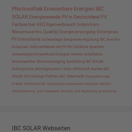
Photovoltaik
Erneuerbare Energien
IBC
SOLAR
Energiewende
PV in Deutschland
PV
Fachpartner
EEG
Eigenverbrauch
Solarstrom
Wissenswertes
Qualität
Energieversorgung
Strompreis
PV International
Solaranlage
Einspeisevergütung
IBC AeroFix
Solarpark
Geld verdienen mit PV
IBC SolStore
Speicher
solarenergie
Erneuerbare Energien Gesetz
Installation
Stromspeicher
Stromversorgung
Ausbildung IBC SOLAR
Solarspeicher
Montagesystem
Solar
Möhrstedt
Karriere IBC
SOLAR
EEG-Umlage
Portfolio IBC
Solarmarkt
Energiekonzept
Projekt
Partnerschaft
Ausbildung erneuerbare Energien
AeroFix
Solarförderung
Jura Solarpark
Vertrieb und Marketing
Ausbildung
IBC SOLAR Webseiten