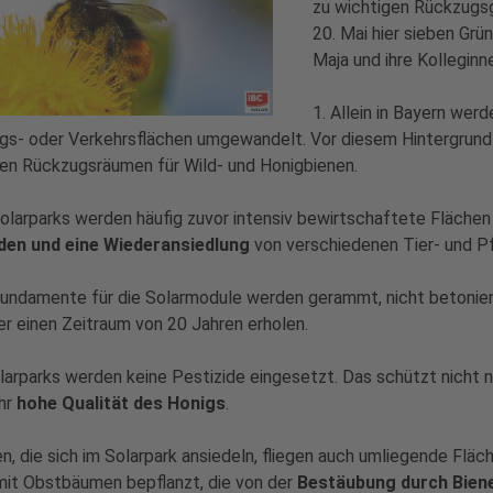
zu wichtigen Rückzugsg
20. Mai hier sieben Gr
Maja und ihre Kolleginne
1. Allein in Bayern wer
ngs- oder Verkehrsflächen umgewandelt. Vor diesem Hintergrun
en Rückzugsräumen für Wild- und Honigbienen.
Solarparks werden häufig zuvor intensiv bewirtschaftete Fläche
den und eine Wiederansiedlung
von verschiedenen Tier- und P
 Fundamente für die Solarmodule werden gerammt, nicht betonie
er einen Zeitraum von 20 Jahren erholen.
olarparks werden keine Pestizide eingesetzt. Das schützt nicht n
ehr
hohe Qualität des Honigs
.
en, die sich im Solarpark ansiedeln, fliegen auch umliegende Fl
mit Obstbäumen bepflanzt, die von der
Bestäubung durch Bien