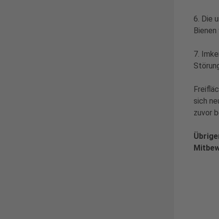
6. Die 
Bienen
7. Imk
Störung
Freiflä
sich ne
zuvor b
Übrige
Mitbew