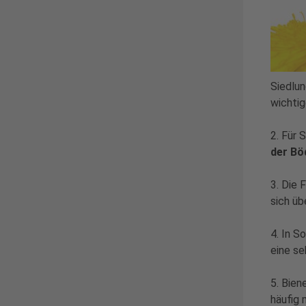
Siedlu
wichtig
2. Für 
der Bö
3. Die
sich üb
4. In S
eine s
5. Bien
häufig 