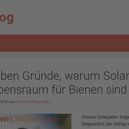
log
eben Gründe, warum Solar
bensraum für Bienen sind
2018
von
Oliver Partheymüller
Unsere Solarparks trage
Angesichts der stetig