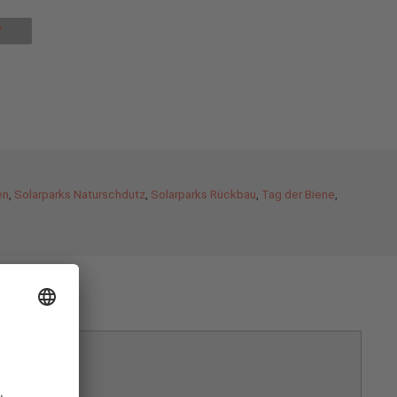
en
,
Solarparks Naturschdutz
,
Solarparks Rückbau
,
Tag der Biene
,