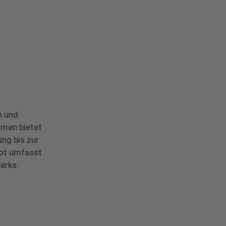
n und
hmen bietet
ng bis zur
bot umfasst
arks.