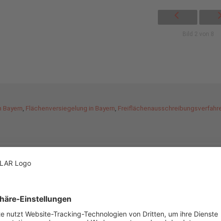
Bild 2 von 8
n Bayern
,
Flächenversiegelung in Bayern
,
Freiflächenausschreibungsverfahr