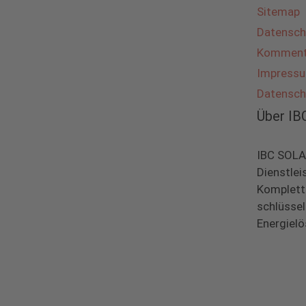
Sitemap
Datensch
Kommenta
Impress
Datensch
Über I
IBC SOLAR
Dienstlei
Komplett
schlüsse
Energielö