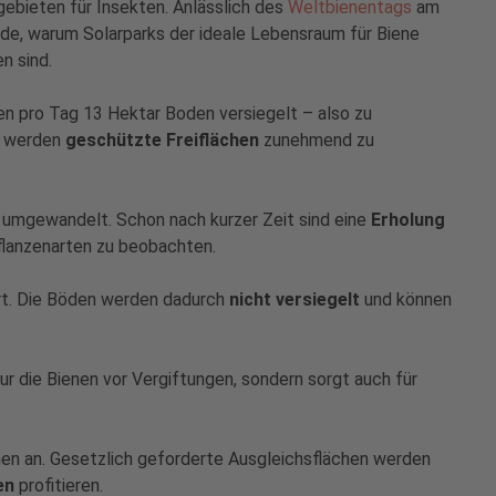
ebieten für Insekten. Anlässlich des
Weltbienentags
am
ünde, warum Solarparks der ideale Lebensraum für Biene
n sind.
den pro Tag 13 Hektar Boden versiegelt – also zu
d werden
geschützte Freiflächen
zunehmend zu
n umgewandelt. Schon nach kurzer Zeit sind eine
Erholung
flanzenarten zu beobachten.
rt. Die Böden werden dadurch
nicht versiegelt
und können
ur die Bienen vor Vergiftungen, sondern sorgt auch für
ächen an. Gesetzlich geforderte Ausgleichsflächen werden
en
profitieren.