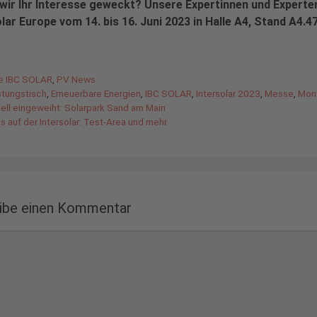
wir Ihr Interesse geweckt? Unsere Expertinnen und Experten 
lar Europe vom 14. bis 16. Juni 2023 in Halle A4, Stand A4.4
gorien
de IBC SOLAR
,
PV News
agwörter
stungstisch
,
Erneuerbare Energien
,
IBC SOLAR
,
Intersolar 2023
,
Messe
,
Mon
iell eingeweiht: Solarpark Sand am Main
 auf der Intersolar: Test-Area und mehr
ibe einen Kommentar
ntar