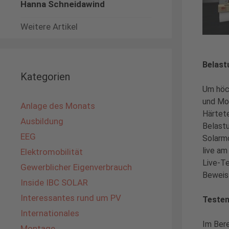
Hanna Schneidawind
Weitere Artikel
Belast
Kategorien
Um höc
und Mo
Anlage des Monats
Härtete
Ausbildung
Belast
EEG
Solarmo
live a
Elektromobilität
Live-Te
Gewerblicher Eigenverbrauch
Beweis 
Inside IBC SOLAR
Interessantes rund um PV
Testen
Internationales
Im Bere
Montage