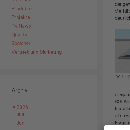
der gew
Produkte
Vielfäl
Projekte
deutlic
PV News
Qualität
Speicher
Vertrieb und Marketing
IBC AeroF
Archiv
diesjäh
SOLAR 
▼
2026
Install
Juli
gibt es
Fragen 
Juni
Blechf