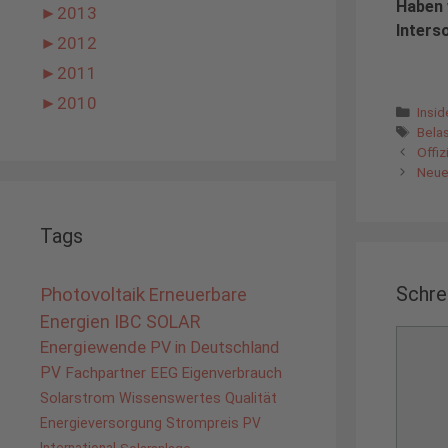
Haben 
►
2013
Interso
►
2012
►
2011
►
2010
Kate
Insi
Schl
Bela
Offiz
Neues
Tags
Schre
Photovoltaik
Erneuerbare
Energien
IBC SOLAR
Komme
Energiewende
PV in Deutschland
PV
Fachpartner
EEG
Eigenverbrauch
Solarstrom
Wissenswertes
Qualität
Energieversorgung
Strompreis
PV