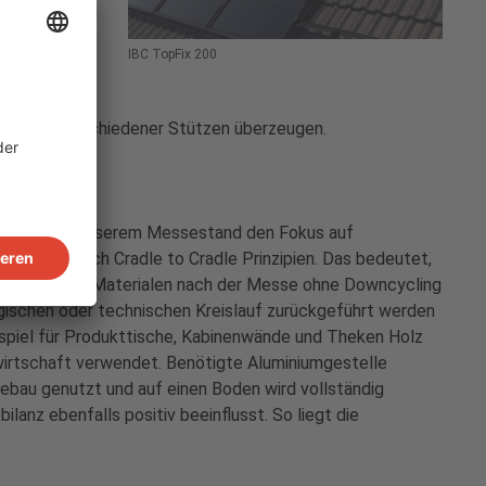
flexen der
eich der
IBC TopFix 200
m mit
dachbereich
 Montage verschiedener Stützen überzeugen.
gen wir bei unserem Messestand den Fokus auf
n wieder nach Cradle to Cradle Prinzipien. Das bedeutet,
 verwendeten Materialen nach der Messe ohne Downcycling
logischen oder technischen Kreislauf zurückgeführt werden
spiel für Produkttische, Kabinenwände und Theken Holz
wirtschaft verwendet. Benötigte Aluminiumgestelle
bau genutzt und auf einen Boden wird vollständig
ilanz ebenfalls positiv beeinflusst. So liegt die