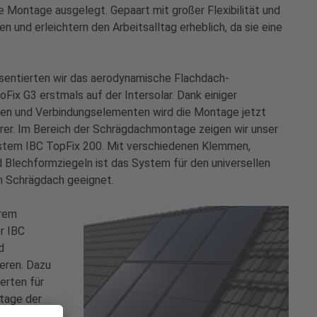
e Montage ausgelegt. Gepaart mit großer Flexibilität und
en und erleichtern den Arbeitsalltag erheblich, da sie eine
sentierten wir das aerodynamische Flachdach-
ix G3 erstmals auf der Intersolar. Dank einiger
en und Verbindungselementen wird die Montage jetzt
erer. Im Bereich der Schrägdachmontage zeigen wir unser
tem IBC TopFix 200. Mit verschiedenen Klemmen,
 Blechformziegeln ist das System für den universellen
m Schrägdach geeignet.
erem
r IBC
d
ieren. Dazu
erten für
ntage der
tzziegel