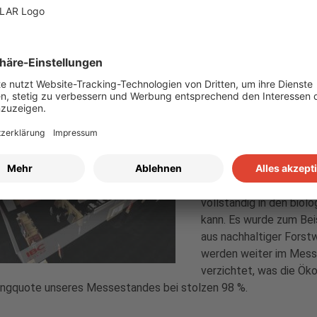
egriertem Dachhaken entfällt das aufwendige Bearbeiten und Ab
. Ziegelbruch und Dachbeschädigungen werden vermieden. Im Ber
blechmontage können drei verschiedene Schienen, unter andere
usgleich bei unebenen Dächern, getestet werden. Und im Flach
sich die Installateurinnen und Installateure von der einfachen
ltigkeitsfokus: Das Cradle to Cradle Designprinzip
Auch in diesem Jahr le
Nachhaltigkeit und baue
dass der Großteil der
vollständig in den bio
kann. Es wurde zum Bei
aus nachhaltiger Forst
werden weiter im Messe
verzichtet, was die Ökob
ingquote unseres Messestandes bei stolzen 98 %.