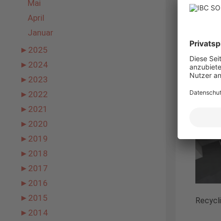
Mai
mit int
April
Ziegel
Januar
Trapez
Höhena
►
2025
können 
►
2024
►
2023
Nachha
►
2022
►
2021
►
2020
►
2019
►
2018
►
2017
►
2016
►
2015
Recycl
►
2014