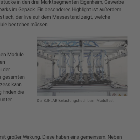
sstücke in den drei Marktsegmenten Eigenheim, Gewerbe
rparks im Gepäck. Ein besonderes Highlight ist außerdem
tisch, der live auf dem Messestand zeigt, welche
dule bestehen müssen.
enen Module
ben
i der
es gesamten
ozess kann
 finden die
 unter
Der SUNLAB Belastungstisch beim Modultest
mit großer Wirkung. Diese haben eins gemeinsam: Neben