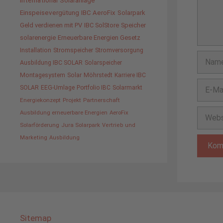
International
Solaranlage
Einspeisevergütung
IBC AeroFix
Solarpark
Geld verdienen mit PV
IBC SolStore
Speicher
solarenergie
Erneuerbare Energien Gesetz
Installation
Stromspeicher
Stromversorgung
Name
Ausbildung IBC SOLAR
Solarspeicher
Montagesystem
Solar
Möhrstedt
Karriere IBC
E-
SOLAR
EEG-Umlage
Portfolio IBC
Solarmarkt
Mail-
Energiekonzept
Projekt
Partnerschaft
Adress
Websit
Ausbildung erneuerbare Energien
AeroFix
Solarförderung
Jura Solarpark
Vertrieb und
Marketing
Ausbildung
Sitemap