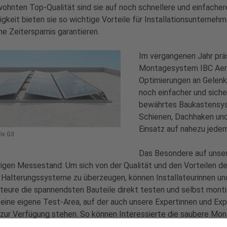
ohnten Top-Qualität sind sie auf noch schnellere und einfacher
tigkeit bieten sie so wichtige Vorteile für Installationsunternehm
he Zeitersparnis garantieren.
Im vergangenen Jahr prä
Montagesystem IBC AeroF
Optimierungen an Gelenk
noch einfacher und sich
bewährtes Baukastensys
Schienen, Dachhaken und
Einsatz auf nahezu jede
ix G3
Das Besondere auf uns
rigen Messestand: Um sich von der Qualität und den Vorteilen de
Halterungssysteme zu überzeugen, können Installateurinnen un
ateure die spannendsten Bauteile direkt testen und selbst mont
 eine eigene Test-Area, auf der auch unsere Expertinnen und Exp
zur Verfügung stehen. So können Interessierte die saubere Mo
ormziegel Mammut Form S+ ausprobieren. Denn mit diesem Ersa