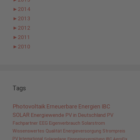
►
2014
►
2013
►
2012
►
2011
►
2010
Tags
Photovoltaik
Erneuerbare Energien
IBC
SOLAR
Energiewende
PV in Deutschland
PV
Fachpartner
EEG
Eigenverbrauch
Solarstrom
Wissenswertes
Qualität
Energieversorgung
Strompreis
PV International
Solaranlage
Einspeisevergütung
IBC AeroFix