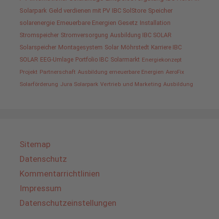
Solarpark
Geld verdienen mit PV
IBC SolStore
Speicher
solarenergie
Erneuerbare Energien Gesetz
Installation
Stromspeicher
Stromversorgung
Ausbildung IBC SOLAR
Solarspeicher
Montagesystem
Solar
Möhrstedt
Karriere IBC
SOLAR
EEG-Umlage
Portfolio IBC
Solarmarkt
Energiekonzept
Projekt
Partnerschaft
Ausbildung erneuerbare Energien
AeroFix
Solarförderung
Jura Solarpark
Vertrieb und Marketing
Ausbildung
Sitemap
Datenschutz
Kommentarrichtlinien
Impressum
Datenschutzeinstellungen