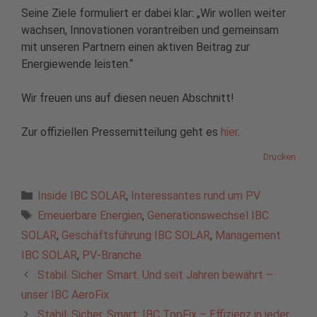
Seine Ziele formuliert er dabei klar: „Wir wollen weiter
wachsen, Innovationen vorantreiben und gemeinsam
mit unseren Partnern einen aktiven Beitrag zur
Energiewende leisten.“
Wir freuen uns auf diesen neuen Abschnitt!
Zur offiziellen Pressemitteilung geht es
hier
.
Drucken
Kategorien
Inside IBC SOLAR
,
Interessantes rund um PV
Schlagwörter
Erneuerbare Energien
,
Generationswechsel IBC
SOLAR
,
Geschäftsführung IBC SOLAR
,
Management
IBC SOLAR
,
PV-Branche
Stabil. Sicher. Smart. Und seit Jahren bewährt –
unser IBC AeroFix
Stabil. Sicher. Smart: IBC TopFix – Effizienz in jeder