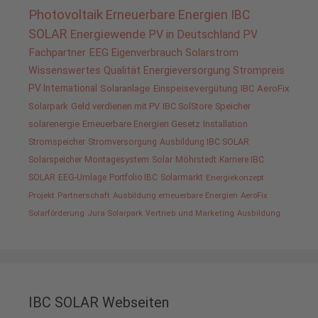
Photovoltaik
Erneuerbare Energien
IBC
SOLAR
Energiewende
PV in Deutschland
PV
Fachpartner
EEG
Eigenverbrauch
Solarstrom
Wissenswertes
Qualität
Energieversorgung
Strompreis
PV International
Solaranlage
Einspeisevergütung
IBC AeroFix
Solarpark
Geld verdienen mit PV
IBC SolStore
Speicher
solarenergie
Erneuerbare Energien Gesetz
Installation
Stromspeicher
Stromversorgung
Ausbildung IBC SOLAR
Solarspeicher
Montagesystem
Solar
Möhrstedt
Karriere IBC
SOLAR
EEG-Umlage
Portfolio IBC
Solarmarkt
Energiekonzept
Projekt
Partnerschaft
Ausbildung erneuerbare Energien
AeroFix
Solarförderung
Jura Solarpark
Vertrieb und Marketing
Ausbildung
IBC SOLAR Webseiten