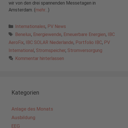
wir von den drei spannenden Messetagen in
Amsterdam. (
mehr…
)
Kategorien
Internationales
,
PV News
Schlagwörter
Benelux
,
Energiewende
,
Erneuerbare Energien
,
IBC
AeroFix
,
IBC SOLAR Niederlande
,
Portfolio IBC
,
PV
International
,
Stromspeicher
,
Stromversorgung
Kommentar hinterlassen
Kategorien
Anlage des Monats
Ausbildung
EEG