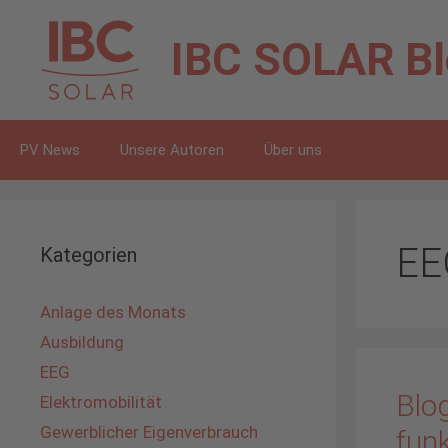
Zum
Inhalt
IBC SOLAR
B
springen
PV News
Unsere Autoren
Über uns
EE
Kategorien
Anlage des Monats
Ausbildung
EEG
Blog
Elektromobilität
Gewerblicher Eigenverbrauch
funk