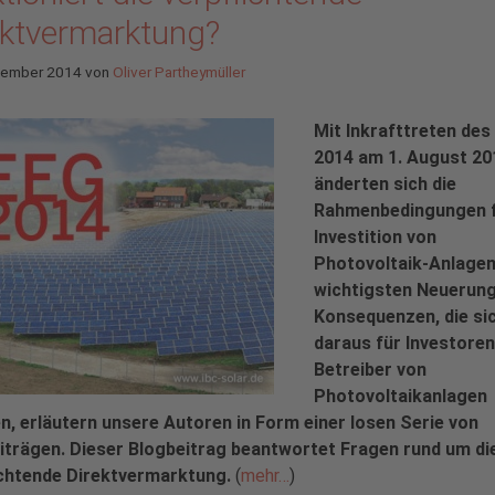
ektvermarktung?
tember 2014
von
Oliver Partheymüller
Mit Inkrafttreten des
2014 am 1. August 20
änderten sich die
Rahmenbedingungen f
Investition von
Photovoltaik-Anlagen
wichtigsten Neuerun
Konsequenzen, die si
daraus für Investoren
Betreiber von
Photovoltaikanlagen
n, erläutern unsere Autoren in Form einer losen Serie von
iträgen. Dieser Blogbeitrag beantwortet Fragen rund um di
ichtende Direktvermarktung.
(
mehr…
)