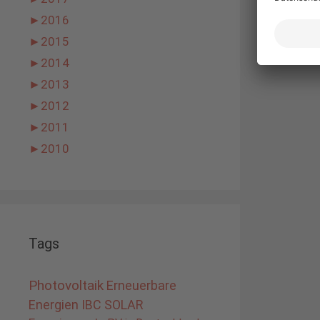
►
2016
►
2015
►
2014
►
2013
►
2012
►
2011
►
2010
Tags
Photovoltaik
Erneuerbare
Energien
IBC SOLAR