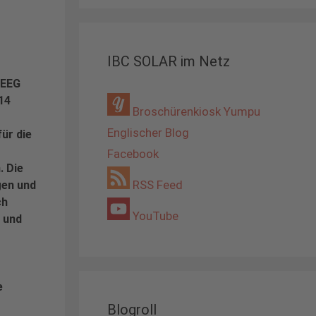
IBC SOLAR im Netz
 EEG
14
Broschürenkiosk Yumpu
Englischer Blog
ür die
Facebook
. Die
RSS Feed
gen und
ch
YouTube
 und
e
Blogroll