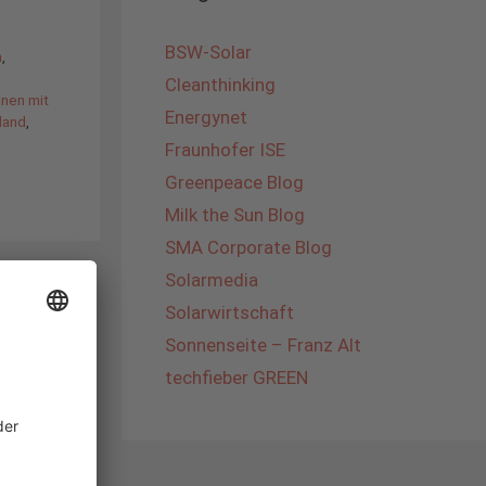
BSW-Solar
h
,
Cleanthinking
enen mit
Energynet
land
,
Fraunhofer ISE
Greenpeace Blog
Milk the Sun Blog
SMA Corporate Blog
Solarmedia
Solarwirtschaft
Sonnenseite – Franz Alt
techfieber GREEN