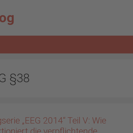
log
G §38
serie „EEG 2014“ Teil V: Wie
tioniert die verpflichtende