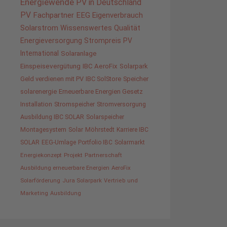
Energiewende
PV in Deutschland
PV
Fachpartner
EEG
Eigenverbrauch
Solarstrom
Wissenswertes
Qualität
Energieversorgung
Strompreis
PV
International
Solaranlage
Einspeisevergütung
IBC AeroFix
Solarpark
Geld verdienen mit PV
IBC SolStore
Speicher
solarenergie
Erneuerbare Energien Gesetz
Installation
Stromspeicher
Stromversorgung
Ausbildung IBC SOLAR
Solarspeicher
Montagesystem
Solar
Möhrstedt
Karriere IBC
SOLAR
EEG-Umlage
Portfolio IBC
Solarmarkt
Energiekonzept
Projekt
Partnerschaft
Ausbildung erneuerbare Energien
AeroFix
Solarförderung
Jura Solarpark
Vertrieb und
Marketing
Ausbildung