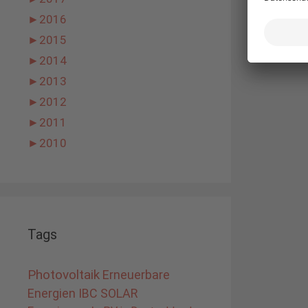
►
2016
►
2015
►
2014
►
2013
►
2012
►
2011
►
2010
Tags
Photovoltaik
Erneuerbare
Energien
IBC SOLAR