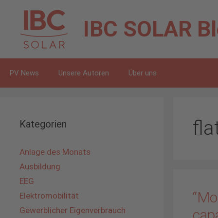
Zum
Inhalt
IBC SOLAR
B
springen
PV News
Unsere Autoren
Über uns
fla
Kategorien
Anlage des Monats
Ausbildung
EEG
“Mou
Elektromobilität
Gewerblicher Eigenverbrauch
capa