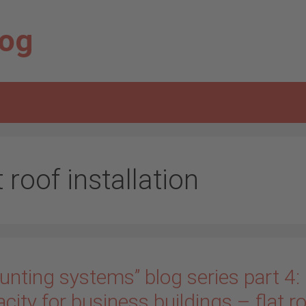
log
t roof installation
nting systems” blog series part 4: 
city for business buildings – flat r