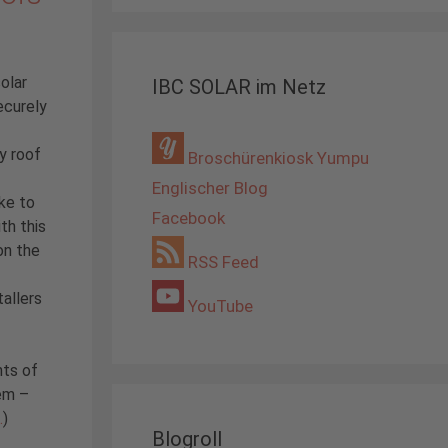
solar
IBC SOLAR im Netz
ecurely
y roof
Broschürenkiosk Yumpu
Englischer Blog
ike to
Facebook
th this
on the
RSS Feed
allers
YouTube
hts of
tem –
…
)
Blogroll