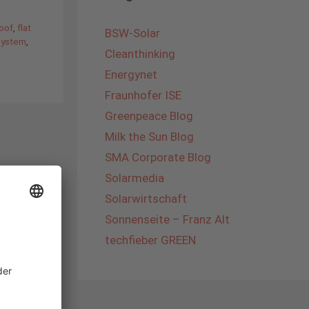
roof
,
flat
BSW-Solar
system
,
Cleanthinking
Energynet
Fraunhofer ISE
Greenpeace Blog
Milk the Sun Blog
SMA Corporate Blog
Solarmedia
Solarwirtschaft
Sonnenseite – Franz Alt
techfieber GREEN