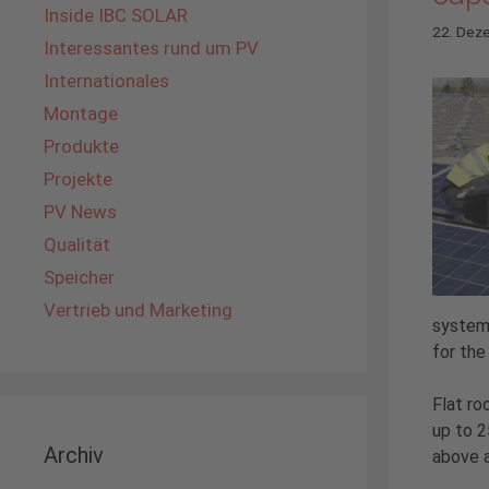
Inside IBC SOLAR
22. Dez
Interessantes rund um PV
Internationales
Montage
Produkte
Projekte
PV News
Qualität
Speicher
Vertrieb und Marketing
systems
for th
Flat ro
up to 2
Archiv
above a