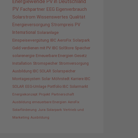
Energiewende
PV in Deutschland
PV
Fachpartner
EEG
Eigenverbrauch
Solarstrom
Wissenswertes
Qualität
Energieversorgung
Strompreis
PV
International
Solaranlage
Einspeisevergütung
IBC AeroFix
Solarpark
Geld verdienen mit PV
IBC SolStore
Speicher
solarenergie
Erneuerbare Energien Gesetz
Installation
Stromspeicher
Stromversorgung
Ausbildung IBC SOLAR
Solarspeicher
Montagesystem
Solar
Möhrstedt
Karriere IBC
SOLAR
EEG-Umlage
Portfolio IBC
Solarmarkt
Energiekonzept
Projekt
Partnerschaft
Ausbildung erneuerbare Energien
AeroFix
Solarförderung
Jura Solarpark
Vertrieb und
Marketing
Ausbildung