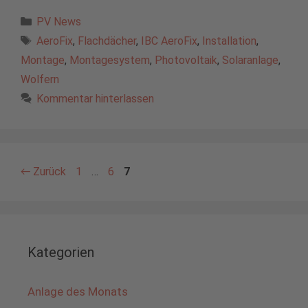
Kategorien
PV News
Schlagwörter
AeroFix
,
Flachdächer
,
IBC AeroFix
,
Installation
,
Montage
,
Montagesystem
,
Photovoltaik
,
Solaranlage
,
Wolfern
Kommentar hinterlassen
Seite
Seite
Seite
←
Zurück
1
…
6
7
Kategorien
Anlage des Monats