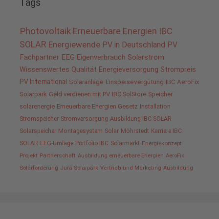
Tags
Photovoltaik
Erneuerbare Energien
IBC
SOLAR
Energiewende
PV in Deutschland
PV
Fachpartner
EEG
Eigenverbrauch
Solarstrom
Wissenswertes
Qualität
Energieversorgung
Strompreis
PV International
Solaranlage
Einspeisevergütung
IBC AeroFix
Solarpark
Geld verdienen mit PV
IBC SolStore
Speicher
solarenergie
Erneuerbare Energien Gesetz
Installation
Stromspeicher
Stromversorgung
Ausbildung IBC SOLAR
Solarspeicher
Montagesystem
Solar
Möhrstedt
Karriere IBC
SOLAR
EEG-Umlage
Portfolio IBC
Solarmarkt
Energiekonzept
Projekt
Partnerschaft
Ausbildung erneuerbare Energien
AeroFix
Solarförderung
Jura Solarpark
Vertrieb und Marketing
Ausbildung