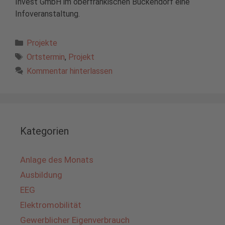
Invest GmbH im oberfränkischen Buckendorf eine
Infoveranstaltung.
Kategorien
Projekte
Schlagwörter
Ortstermin
,
Projekt
Kommentar hinterlassen
Kategorien
Anlage des Monats
Ausbildung
EEG
Elektromobilität
Gewerblicher Eigenverbrauch