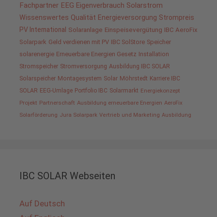
Fachpartner
EEG
Eigenverbrauch
Solarstrom
Wissenswertes
Qualität
Energieversorgung
Strompreis
PV International
Solaranlage
Einspeisevergütung
IBC AeroFix
Solarpark
Geld verdienen mit PV
IBC SolStore
Speicher
solarenergie
Erneuerbare Energien Gesetz
Installation
Stromspeicher
Stromversorgung
Ausbildung IBC SOLAR
Solarspeicher
Montagesystem
Solar
Möhrstedt
Karriere IBC
SOLAR
EEG-Umlage
Portfolio IBC
Solarmarkt
Energiekonzept
Projekt
Partnerschaft
Ausbildung erneuerbare Energien
AeroFix
Solarförderung
Jura Solarpark
Vertrieb und Marketing
Ausbildung
IBC SOLAR Webseiten
Auf Deutsch