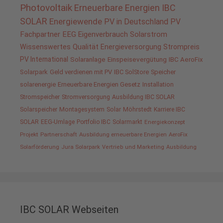
Photovoltaik
Erneuerbare Energien
IBC
SOLAR
Energiewende
PV in Deutschland
PV
Fachpartner
EEG
Eigenverbrauch
Solarstrom
Wissenswertes
Qualität
Energieversorgung
Strompreis
PV International
Solaranlage
Einspeisevergütung
IBC AeroFix
Solarpark
Geld verdienen mit PV
IBC SolStore
Speicher
solarenergie
Erneuerbare Energien Gesetz
Installation
Stromspeicher
Stromversorgung
Ausbildung IBC SOLAR
Solarspeicher
Montagesystem
Solar
Möhrstedt
Karriere IBC
SOLAR
EEG-Umlage
Portfolio IBC
Solarmarkt
Energiekonzept
Projekt
Partnerschaft
Ausbildung erneuerbare Energien
AeroFix
Solarförderung
Jura Solarpark
Vertrieb und Marketing
Ausbildung
IBC SOLAR Webseiten