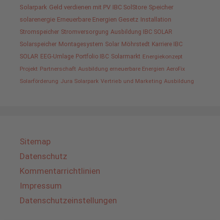
Solarpark
Geld verdienen mit PV
IBC SolStore
Speicher
solarenergie
Erneuerbare Energien Gesetz
Installation
Stromspeicher
Stromversorgung
Ausbildung IBC SOLAR
Solarspeicher
Montagesystem
Solar
Möhrstedt
Karriere IBC
SOLAR
EEG-Umlage
Portfolio IBC
Solarmarkt
Energiekonzept
Projekt
Partnerschaft
Ausbildung erneuerbare Energien
AeroFix
Solarförderung
Jura Solarpark
Vertrieb und Marketing
Ausbildung
Sitemap
Datenschutz
Kommentarrichtlinien
Impressum
Datenschutzeinstellungen