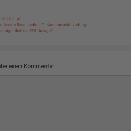
gorien
de IBC SOLAR
st feinste Risse bleiben EL-Kameras nicht verborgen
ist eigentlich die EEG-Umlage?
ibe einen Kommentar
ntar