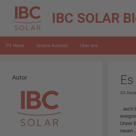
Zum
Inhalt
IBC SOLAR
B
springen
PV News
Unsere Autoren
Über uns
Es
Autor
23. Dez
…auch b
ereigni
Unser B
neuen J