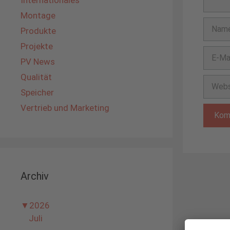
Internationales
Montage
Name
Produkte
Projekte
E-
PV News
Mail-
Adress
Qualität
Websit
Speicher
Vertrieb und Marketing
Archiv
▼
2026
Juli