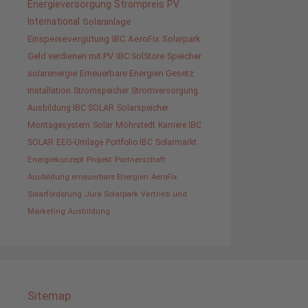
Energieversorgung
Strompreis
PV
International
Solaranlage
Einspeisevergütung
IBC AeroFix
Solarpark
Geld verdienen mit PV
IBC SolStore
Speicher
solarenergie
Erneuerbare Energien Gesetz
Installation
Stromspeicher
Stromversorgung
Ausbildung IBC SOLAR
Solarspeicher
Montagesystem
Solar
Möhrstedt
Karriere IBC
SOLAR
EEG-Umlage
Portfolio IBC
Solarmarkt
Energiekonzept
Projekt
Partnerschaft
Ausbildung erneuerbare Energien
AeroFix
Solarförderung
Jura Solarpark
Vertrieb und
Marketing
Ausbildung
Sitemap