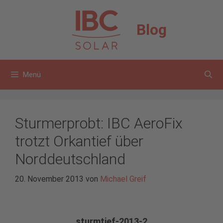
Zum
Inhalt
Blog
springen
Menü
Sturmerprobt: IBC AeroFix
trotzt Orkantief über
Norddeutschland
20. November 2013
von
Michael Greif
sturmtief-2013-2