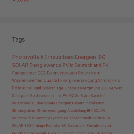
Tags
Photovoltaik
Erneuerbare Energien
IBC
SOLAR
Energiewende
PV in Deutschland
PV
Fachpartner
EEG
Eigenverbrauch
Solarstrom
Wissenswertes
Qualität
Energieversorgung
Strompreis
PV International
Solaranlage
Einspeisevergütung
IBC AeroFix
Solarpark
Geld verdienen mit PV
IBC SolStore
Speicher
solarenergie
Erneuerbare Energien Gesetz
Installation
Stromspeicher
Stromversorgung
Ausbildung IBC SOLAR
Solarspeicher
Montagesystem
Solar
Möhrstedt
Karriere IBC
SOLAR
EEG-Umlage
Portfolio IBC
Solarmarkt
Energiekonzept
Projekt
Partnerschaft
Ausbildung erneuerbare Energien
AeroFix