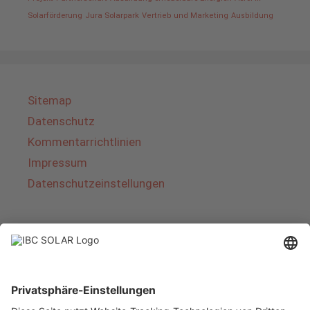
Solarförderung
Jura Solarpark
Vertrieb und Marketing
Ausbildung
Sitemap
Datenschutz
Kommentarrichtlinien
Impressum
Datenschutzeinstellungen
Über IBC SOLAR
IBC SOLAR ist ein führender Fullservice-Anbieter
von Energielösungen und Dienstleistungen im
Bereich Photovoltaik und Speicher. Das