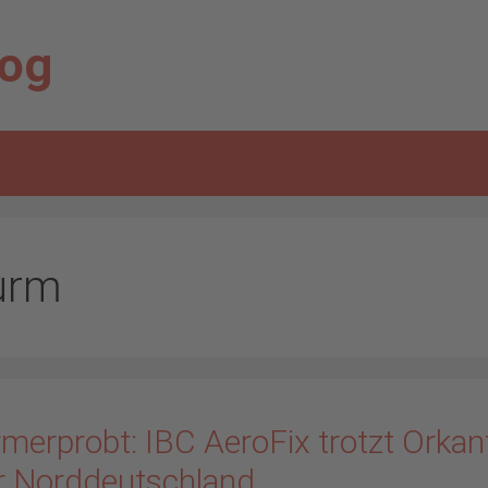
log
urm
merprobt: IBC AeroFix trotzt Orkant
r Norddeutschland