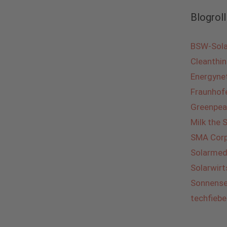
Blogroll
BSW-Sola
Cleanthin
Energyne
Fraunhofe
Greenpea
Milk the 
SMA Corp
Solarmed
Solarwirt
Sonnensei
techfieb