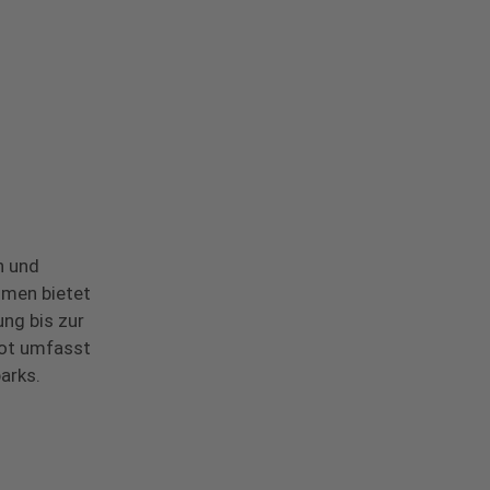
n und
hmen bietet
ng bis zur
bot umfasst
arks.