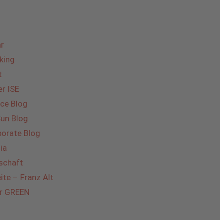
r
king
t
r ISE
ce Blog
Sun Blog
orate Blog
ia
schaft
te – Franz Alt
er GREEN