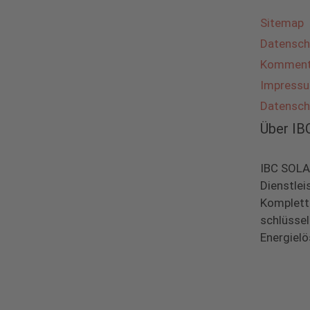
Sitemap
Datensch
Kommenta
Impress
Datensch
Über I
IBC SOLAR
Dienstlei
Komplett
schlüsse
Energielö