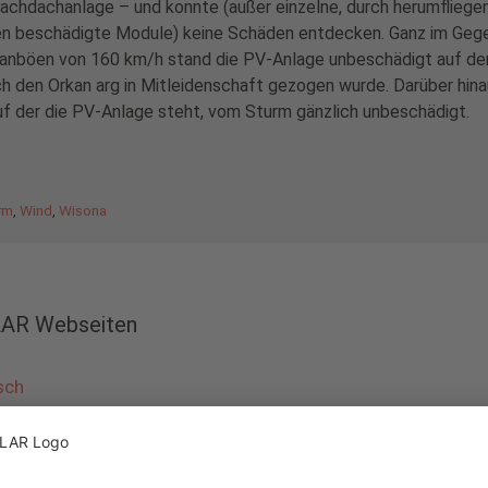
 Flachdachanlage – und konnte (außer einzelne, durch herumfliege
n beschädigte Module) keine Schäden entdecken. Ganz im Gege
anböen von 160 km/h stand die PV-Anlage unbeschädigt auf d
h den Orkan arg in Mitleidenschaft gezogen wurde. Darüber hina
auf der die PV-Anlage steht, vom Sturm gänzlich unbeschädigt.
rm
,
Wind
,
Wisona
LAR Webseiten
sch
sch
r Blog
k