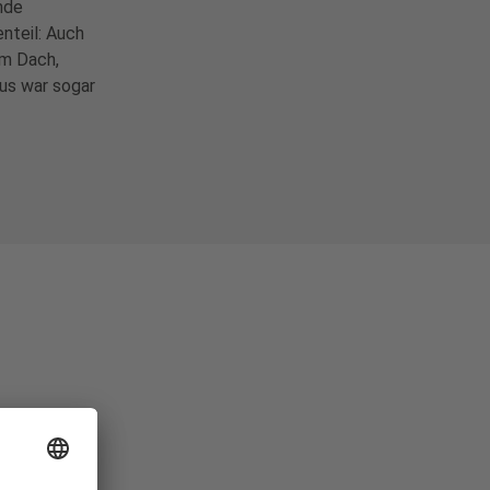
nde
nteil: Auch
em Dach,
us war sogar