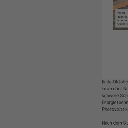
Ende Oktober
km/h über No
schwere Schä
Energietechn
Photovoltaik
Nach dem St