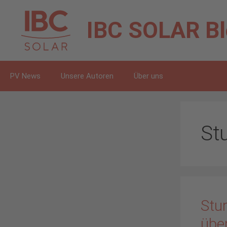
Zum
Inhalt
IBC SOLAR
B
springen
PV News
Unsere Autoren
Über uns
St
Stur
übe