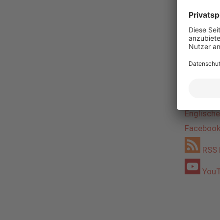
IBC SOL
Bros
Englische
Faceboo
RSS 
YouT