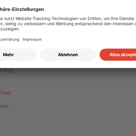
AR im Netz
chürenkiosk Yumpu
r Blog
k
Feed
ube