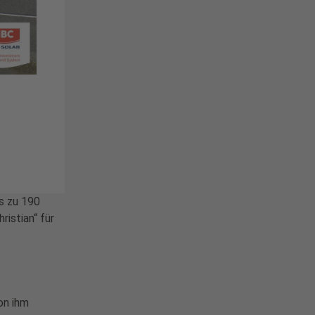
s zu 190
istian“ für
on ihm