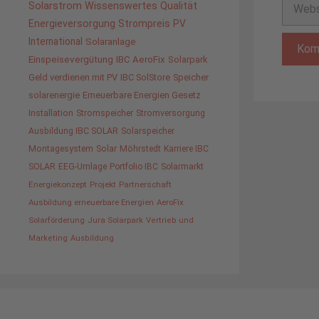
Websit
Solarstrom
Wissenswertes
Qualität
Energieversorgung
Strompreis
PV
International
Solaranlage
Einspeisevergütung
IBC AeroFix
Solarpark
Geld verdienen mit PV
IBC SolStore
Speicher
solarenergie
Erneuerbare Energien Gesetz
Installation
Stromspeicher
Stromversorgung
Ausbildung IBC SOLAR
Solarspeicher
Montagesystem
Solar
Möhrstedt
Karriere IBC
SOLAR
EEG-Umlage
Portfolio IBC
Solarmarkt
Energiekonzept
Projekt
Partnerschaft
Ausbildung erneuerbare Energien
AeroFix
Solarförderung
Jura Solarpark
Vertrieb und
Marketing
Ausbildung