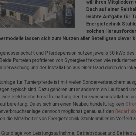
will ihren Mitgliedern
Dach auf einer Reitha
leichte Aufgabe für T
Energietechnik Stuhle
solchen Herausforder
bermodelle lassen sich zum Nutzen aller Beteiligten clever 
genossenschaft und Pferdepension nutzen jeweils 30 kWp des P
 Beide Parteien profitieren von Synergieeffekten wie reduzie
überwachung und der Installation aus einer Hand durch den lok
tanlage für Turnierpferde ist mit vielen Sonderverbrauchern ausg
agen typisch sind. Dazu gehören unter anderem ein Laufband und 
 eine elektrische Frostfreihaltung der Trinkwasserinstallation un
ufbereitung. Da es sich um einen Neubau handelt, lag kein
Stro
genverbrauchsanlage dennoch möglichst genau auf den
Bedarf a
en die Mitarbeiter von Energietechnik Stuhlenmiller im Vorfeld a
 Grundlage von Leistungsaufnahme, Betriebsdauer und Betriebsze