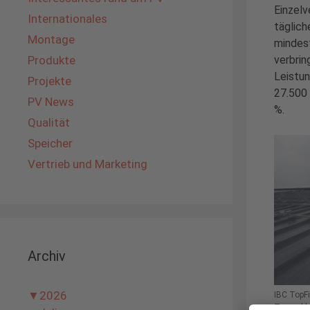
Einzelv
Internationales
täglich
Montage
mindes
verbrin
Produkte
Leistun
Projekte
27.500 
PV News
%.
Qualität
Speicher
Vertrieb und Marketing
Archiv
▼
2026
IBC TopFi
Trapezbl