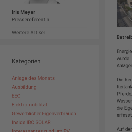
Iris Meyer
Pressereferentin
Weitere Artikel
Betrei
Energie
wurde.
Kategorien
Anlagen
Anlage des Monats
Die Rei
Reitanl
Ausbildung
Pferde,
EEG
Wassera
Elektromobilität
die Ei
Gewerblicher Eigenverbrauch
erfasst
Inside IBC SOLAR
Auf der
Interessantes rund um PV