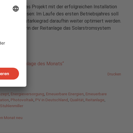
nmiller ist das Projekt mit der erfolgreichen Installation
t abgeschlossen: Im Laufe des ersten Betriebsjahres soll
ote sowie Autarkiegrad daraufhin weiter optimiert werden.
die Betreiberin der Reitanlage das Solarstromsystem
ere Berichte!
erer
Rubrik „Anlage des Monats“
Drucken
nzept
,
Energieversorgung
,
Erneuerbare Energien
,
Erneuerbare
lation
,
Photovoltaik
,
PV in Deutschland
,
Qualität
,
Reitanlage
,
Stuhlenmiller
den Monat neu