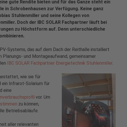
 eine gute Rendite bieten und für das Ganze steht ein
lle in Schrobenhausen zur Verfügung. Keine ganz
obias Stuhlenmiller und seine Kollegen von
nmiller. Doch der IBC SOLAR Fachpartner läuft bei
ungen zu Höchstform auf. Denn unterschiedliche
kombinieren.
V-Systems, das auf dem Dach der Reithalle installiert
rtem Planungs- und Montageaufwand, gemeinsamer
alen
IBC SOLAR Fachpartner Energietechnik Stuhlenmiller
.
estattet, wie sie für
ein Infrarot-Solarium für
d eine
mverbrauchsprofil
vor. Um
bstimmen
zu können,
lle Betriebsabläufe.
it aller relevanten