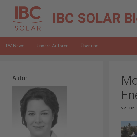
Zum
Inhalt
IBC SOLAR
B
springen
PV News
Unsere Autoren
Über uns
Me
Autor
En
22. Janu