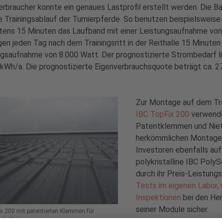
erbraucher konnte ein genaues Lastprofil erstellt werden. Die Ba
e Trainingsablauf der Turnierpferde. So benutzen beispielsweise 
tens 15 Minuten das Laufband mit einer Leistungsaufnahme von
gen jeden Tag nach dem Trainingsritt in der Reithalle 15 Minuten
gsaufnahme von 8.000 Watt. Der prognostizierte Strombedarf li
kWh/a. Die prognostizierte Eigenverbrauchsquote beträgt ca. 27
Zur Montage auf dem Tr
IBC TopFix 200
verwende
Patentklemmen und Niette
herkömmlichen Montages
Investoren ebenfalls au
polykristalline IBC Poly
durch ihr Preis-Leistung
Tests im eigenen Labor,
Inspektionen
bei den Her
seiner Module sicher.
x 200 mit patentierten Klemmen für
echdächer