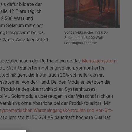
sis dafür bildete der
alle 12 Tiere täglich
 2.500 Watt und
 im Solarium mit einer
egt insgesamt bei ca.
Sonderverbraucher Infrarot-
Solarium mit 8.000 Watt
 %, der Autarkiegrad 31
Leistungsaufnahme
apezblechdach der Reithalle wurde das
Montagesystem
t. Mit integriertem Höhenausgleich, vormontierten
chnik geht die Installation 20% schneller als mit
ystemen von der Hand. Bei den Modulen setzten die
f Produkte des oberfränkischen Systemhauses:
Sol VL Solarmodule überzeugen in der Wirtschaftlichkeit
sverhältnis ohne Abstriche bei der Produktqualität. Mit
 systematischen Wareneingangskontrollen und Vor-Ort-
stellern stellt IBC SOLAR dauerhaft höchste Qualität