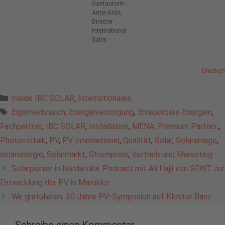
Gastautorin:
Antje Anzi,
Director
International
Sales
Drucken
Kategorien
Inside IBC SOLAR
,
Internationales
Schlagwörter
Eigenverbrauch
,
Energieversorgung
,
Erneuerbare Energien
,
Fachpartner
,
IBC SOLAR
,
Installation
,
MENA; Premium Partner;
,
Photovoltaik
,
PV
,
PV International
,
Qualität
,
Solar
,
Solaranlage
,
solarenergie
,
Solarmarkt
,
Strompreis
,
Vertrieb und Marketing
Solarpionier in Nordafrika: Podcast mit Ali Hajji von SEWT zur
Entwicklung der PV in Marokko
Wir gratulieren: 30 Jahre PV-Symposion auf Kloster Banz