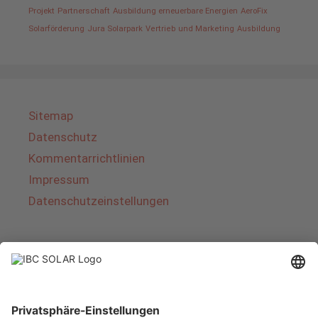
Projekt
Partnerschaft
Ausbildung erneuerbare Energien
AeroFix
Solarförderung
Jura Solarpark
Vertrieb und Marketing
Ausbildung
Sitemap
Datenschutz
Kommentarrichtlinien
Impressum
Datenschutzeinstellungen
Über IBC SOLAR
IBC SOLAR ist ein führender Fullservice-Anbieter
von Energielösungen und Dienstleistungen im