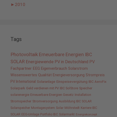
►
2010
Tags
Photovoltaik
Erneuerbare Energien
IBC
SOLAR
Energiewende
PV in Deutschland
PV
Fachpartner
EEG
Eigenverbrauch
Solarstrom
Wissenswertes
Qualität
Energieversorgung
Strompreis
PV International
Solaranlage
Einspeisevergütung
IBC AeroFix
Solarpark
Geld verdienen mit PV
IBC SolStore
Speicher
solarenergie
Erneuerbare Energien Gesetz
Installation
Stromspeicher
Stromversorgung
Ausbildung IBC SOLAR
Solarspeicher
Montagesystem
Solar
Möhrstedt
Karriere IBC
SOLAR
EEG-Umlage
Portfolio IBC
Solarmarkt
Energiekonzept