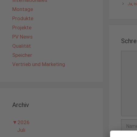
Internationales
Ja, i
Montage
Produkte
Projekte
PV News
Schre
Qualität
Komme
Speicher
Vertrieb und Marketing
Archiv
▼
2026
Name
Juli