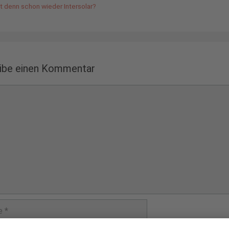
st denn schon wieder Intersolar?
ibe einen Kommentar
ntar