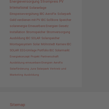
Energieversorgung
Strompreis
PV
International
Solaranlage
Einspeisevergütung
IBC AeroFix
Solarpark
Geld verdienen mit PV
IBC SolStore
Speicher
solarenergie
Erneuerbare Energien Gesetz
Installation
Stromspeicher
Stromversorgung
Ausbildung IBC SOLAR
Solarspeicher
Montagesystem
Solar
Möhrstedt
Karriere IBC
SOLAR
EEG-Umlage
Portfolio IBC
Solarmarkt
Energiekonzept
Projekt
Partnerschaft
Ausbildung erneuerbare Energien
AeroFix
Solarförderung
Jura Solarpark
Vertrieb und
Marketing
Ausbildung
Sitemap