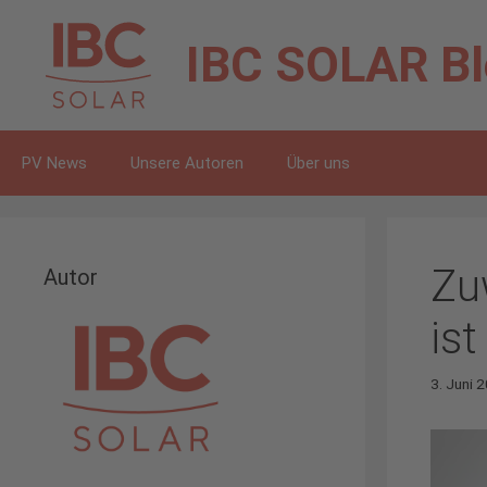
Zum
Inhalt
IBC SOLAR
B
springen
PV News
Unsere Autoren
Über uns
Zu
Autor
is
3. Juni 