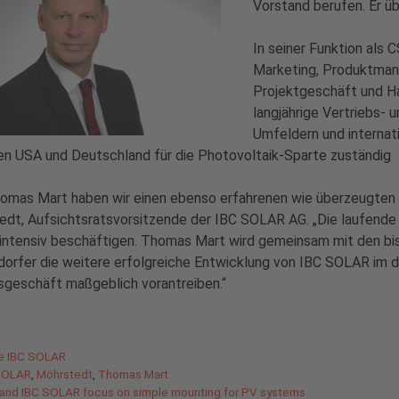
Vorstand berufen. Er ü
In seiner Funktion als 
Marketing, Produktman
Projektgeschäft und Han
langjährige Vertriebs- 
Umfeldern und internat
en USA und Deutschland für die Photovoltaik-Sparte zuständig
omas Mart haben wir einen ebenso erfahrenen wie überzeugten P
dt, Aufsichtsratsvorsitzende der IBC SOLAR AG. „Die laufende 
 intensiv beschäftigen. Thomas Mart wird gemeinsam mit den b
orfer die weitere erfolgreiche Entwicklung von IBC SOLAR im d
sgeschäft maßgeblich vorantreiben.“
gorien
de IBC SOLAR
agwörter
SOLAR
,
Möhrstedt
,
Thomas Mart
 and IBC SOLAR focus on simple mounting for PV systems