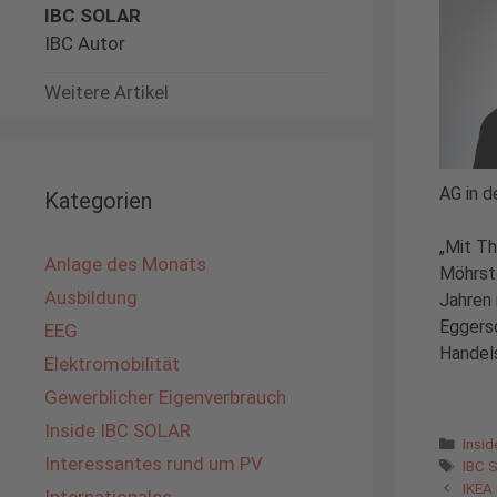
IBC SOLAR
IBC Autor
Weitere Artikel
AG in d
Kategorien
„Mit Th
Anlage des Monats
Möhrste
Ausbildung
Jahren
Eggersd
EEG
Handel
Elektromobilität
Gewerblicher Eigenverbrauch
Inside IBC SOLAR
Kate
Insi
Interessantes rund um PV
Schl
IBC 
IKEA