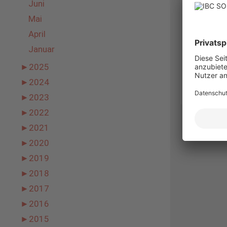
Juni
E-
Mail-
Mai
Adress
Websit
April
Januar
►
2025
►
2024
►
2023
►
2022
►
2021
►
2020
►
2019
►
2018
►
2017
►
2016
►
2015